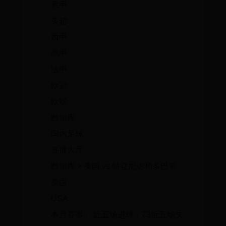
意甲
英超
西甲
德甲
法甲
欧冠
欧联
数据库
国内足球
直播大厅
数据库 > 美国 vs 特立尼达和多巴哥
美国
USA
本月赛事： 近五场进球：23近五场失