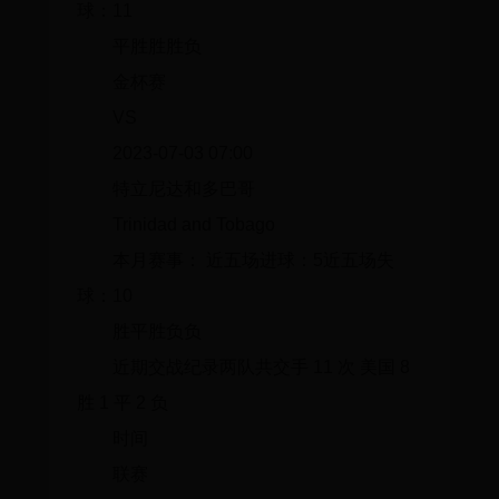
球：11
平胜胜胜负
金杯赛
VS
2023-07-03 07:00
特立尼达和多巴哥
Trinidad and Tobago
本月赛事： 近五场进球：5近五场失
球：10
胜平胜负负
近期交战纪录两队共交手 11 次 美国 8
胜 1 平 2 负
时间
联赛