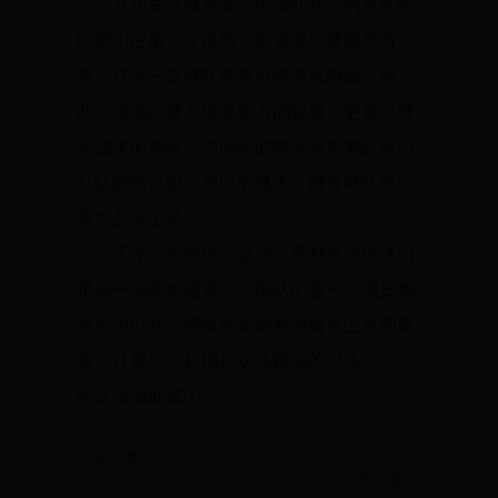
从历史交锋来看，中国队在与约旦队的
比赛中占据一定优势，但篮球比赛瞬息万
变，任何一支球队都有可能逆风翻盘。因
此，这场比赛不仅是实力的较量，更是心理
和战术的博弈。中国队的教练组需要针对约
旦队的特点制定相应的战术，确保球队在比
赛中占据主动。
无论结果如何，这场比赛都将为球迷们
带来一场视觉盛宴。中国队的每一位球员都
将全力以赴，争取在世锦赛的舞台上再创辉
煌。让我们一起期待这场精彩的对决，为中
国队加油助威！
上一篇
下一篇