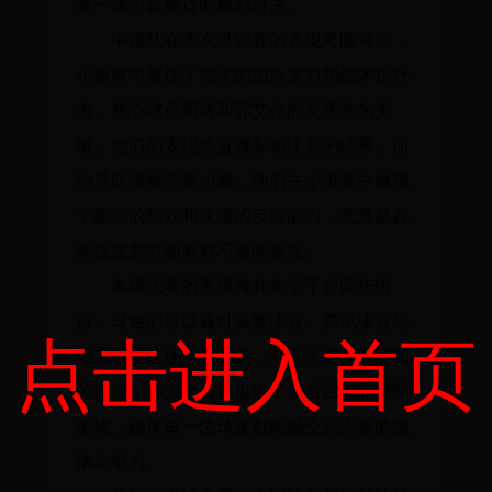
是一场不容错过的精彩对决。
中国队在本次世锦赛的表现可圈可点，
小组赛中展现了强大的团队实力和战术执行
力。核心球员周琦和郭艾伦的发挥尤为关
键，他们的表现将直接影响比赛的结果。而
约旦队同样不容小觑，他们在小组赛中展现
了顽强的防守和快速的反击能力，尤其是在
外线投射方面有着不俗的表现。
本场比赛的直播将在多个平台同步进
行，球迷们可以通过央视体育、腾讯体育等
点击进入首页
渠道观看这场焦点之战。对于无法实时观看
的球迷，各大平台也提供了赛后回放和精彩
集锦，确保每一位球迷都能感受到比赛的激
情与魅力。