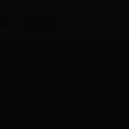
圆形图标
突尼斯世界杯视频回
设计理念
顾：北非雄狮的激情瞬
间与战术解析