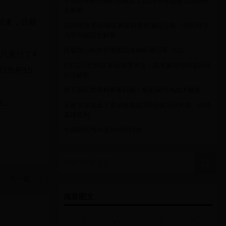
中乌世界杯对决时间确定！2026年美加墨大战赛程
全解析
结束，目前
2024年世界排球联赛最新赛程编排公布：强队对决
与黑马崛起全解析
历届农心杯世界围棋团体锦标赛冠军（01）
队只累计了4
6月22日巴西队表现深度评议：战术漏洞与球星闪光
1负积15
点全解析
男子国乒世界杯赛事回顾：精彩瞬间与战术解析
主。
远超戈洛夫金！本纳维德兹3回合摧毁列米欧，强势
赢得胜利
中国时间与卡塔尔时间转换
请输入搜索内容
下一篇
推荐图文