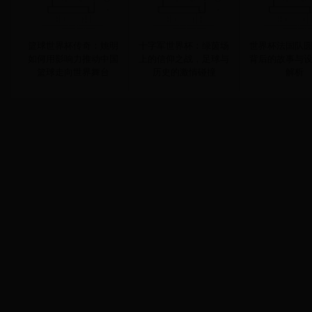
篮球世界杯传奇：姚明
十字军世界杯：绿茵场
世界杯法国队
如何用影响力推动中国
上的信仰之战，足球与
背后的故事与
篮球走向世界舞台
历史的激情碰撞
解析