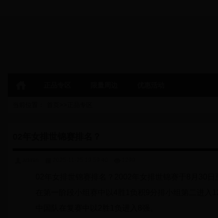
正品专区
限量周边
优惠活动
当前位置：
首页
>>
正品专区
02年女排世锦赛排名？
admin
2025-11-25 19:59:40
1299
02年女排世锦赛排名？2002年女排世锦赛于8月30
在第一阶段小组赛中以4胜1负积9分排小组第二进入1
中国队在复赛中以2胜1负进入8强。