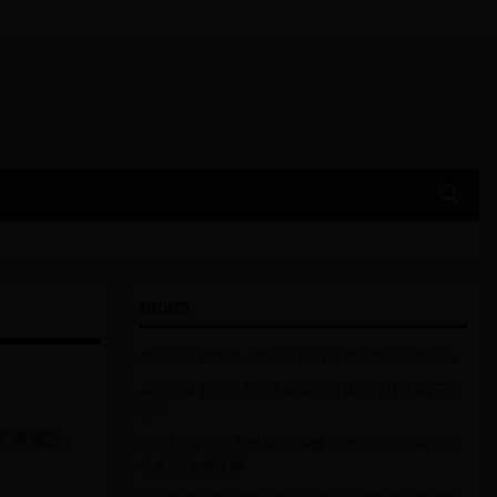
NEWS
乌拉圭比赛球衣：经典设计与历史传承的完美结合
英超十月最佳球员排名揭晓：谁将夺得月度MVP桂
冠？
了希腊队。
08月12日 女足世界杯1/4决赛 英格兰女足vs哥伦比
亚女足 全场录像