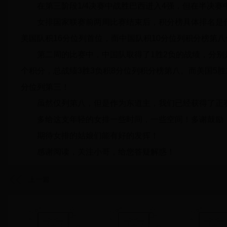
在第三阶段1/4决赛中战胜巴西进入4强，但在半决
女排国家联赛前两周比赛结束后，积分榜具体排名是
美国队积16分位列首位，而中国队积10分位列积分榜第八
第二周的比赛中，中国队取得了1胜2负的战绩，分别是
个积分，总战绩3胜3负积8分位列积分榜第八。而美国5胜1
分位列第三！
虽然仅列第八，但是作为东道主，我们已经获得了正
多给这支年轻的女排一些时间，一些空间！多谢鼓励
期待女排的姑娘们能有好的发挥！
感谢阅读，关注小哥，给您答疑解惑！
上一篇