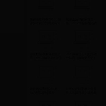
莱得基世锦赛2017：游
威尔士足球的荣耀之
泳传奇的辉煌时刻与未
路：2012世界杯预选赛
来展望
的辉煌与遗憾
游泳世锦赛混合全能决
2025年全国击剑冠军赛
赛：全红婵/白钰鸣夺得
分站赛（佩剑第三站）
冠军
补充通知
朱婷闪耀天津队比赛，
世界杯足球赛场上究竟
助力球队逆转胜局
有几名裁判员？揭秘裁
判团队的职责与分工