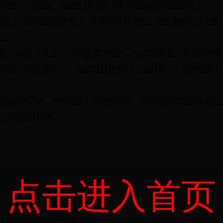
赛中负于意大利队。最后以1比3负于俄罗斯队最终获第四名。
什么？中国女排排名多少？世界女排联赛第二周的赛程已经全部
位！
2-3输给了波兰，1-3不敌塞尔维亚，3-1战胜泰国，本站中国
负积16分位列第一，巴西5胜1负积15分位列第二，塞尔维亚5胜
赛阶段的门票，所以在接下来的比赛中，中国仍会以锻炼新人为
，少些盲目吹捧。
点击进入首页