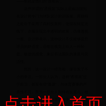
——那就是他们的“透视装”。
这件所谓的“透视装”实际上是由法国知
名设计师专门为球队设计的训练服。其独特
之处在于采用了高科技面料，使得在特定光
线下，衣服呈现出半透明的效果，仿佛透视
一般。设计师表示，这种设计不仅能够提升
球员的舒适度，还能在视觉上给人一种轻
盈、敏捷的感觉，象征着法国队的速度与灵
活性。
然而，这一设计一经亮相，便引发了不
小的争议。一部分人认为，这种“透视装”过
于前卫，甚至有些“暴露”，与体育赛事的严
肃性不符。而另一部分人则持相反观点，他
点击进入首页
们认为这正是时尚与体育的完美结合，展现