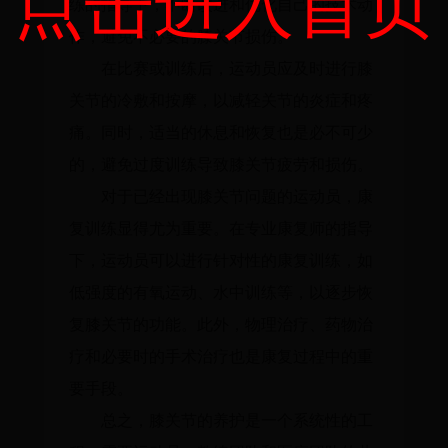
点击进入首页
练的指导下，不断改进和优化自己的技术动
作，避免不必要的膝关节损伤。
在比赛或训练后，运动员应及时进行膝
关节的冷敷和按摩，以减轻关节的炎症和疼
痛。同时，适当的休息和恢复也是必不可少
的，避免过度训练导致膝关节疲劳和损伤。
对于已经出现膝关节问题的运动员，康
复训练显得尤为重要。在专业康复师的指导
下，运动员可以进行针对性的康复训练，如
低强度的有氧运动、水中训练等，以逐步恢
复膝关节的功能。此外，物理治疗、药物治
疗和必要时的手术治疗也是康复过程中的重
要手段。
总之，膝关节的养护是一个系统性的工