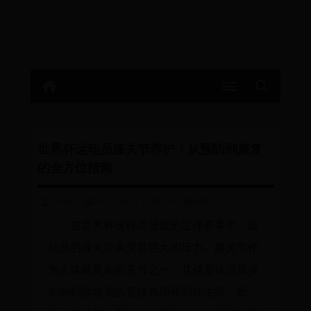
世界杯运动员膝关节养护：从预防到康复
的全方位指南
admin
2025-05-18 14:08:18
4808
在世界杯这样高强度的足球赛事中，运
动员的膝关节承受着巨大的压力。膝关节作
为人体最复杂的关节之一，其健康状况直接
影响到运动员的竞技表现和职业生涯。因