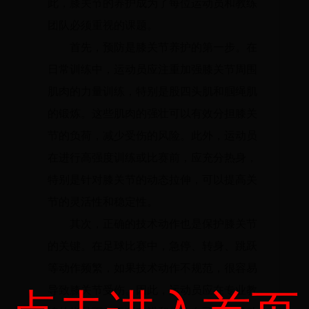
此，膝关节的养护成为了每位运动员和教练
团队必须重视的课题。
首先，预防是膝关节养护的第一步。在
日常训练中，运动员应注重加强膝关节周围
肌肉的力量训练，特别是股四头肌和腘绳肌
的锻炼。这些肌肉的强壮可以有效分担膝关
节的负荷，减少受伤的风险。此外，运动员
在进行高强度训练或比赛前，应充分热身，
特别是针对膝关节的动态拉伸，可以提高关
节的灵活性和稳定性。
其次，正确的技术动作也是保护膝关节
的关键。在足球比赛中，急停、转身、跳跃
等动作频繁，如果技术动作不规范，很容易
导致膝关节受伤。因此，运动员应在专业教