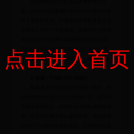
虽然孙继海并没有直接参加世界杯正
赛，但他在英超曼城队的表现为中国球员赢
得了更多的关注。孙继海的技术和速度在英
超赛场上得到了充分展现，他成为了中国球
员在欧洲五大联赛中站稳脚跟的代表人物。
2002年，孙继海随中国队参加了韩日世界
点击进入首页
杯，虽然中国队未能小组出线，但孙继海的
表现依然让人印象深刻。
3. 阎嵩：中国队的中场核心
阎嵩是大连实德队的中场核心球员，他
的传球和组织能力在队内堪称一流。在2002
年韩日世界杯上，阎嵩作为中国队的中场球
员，多次在比赛中送出威胁传球，他的表现
也得到了主教练米卢的肯定。尽管中国队最