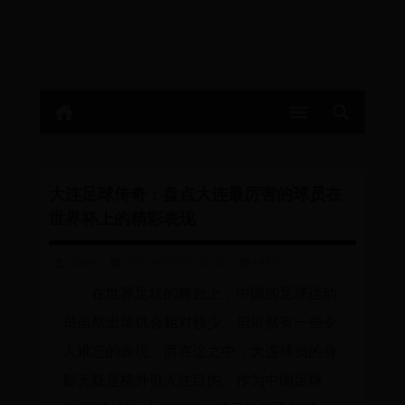
大连足球传奇：盘点大连最厉害的球员在
世界杯上的精彩表现
admin
2025-06-20 10:23:36
1437
在世界足坛的舞台上，中国的足球运动
员虽然出场机会相对较少，但依然有一些令
人难忘的表现。而在这之中，大连球员的身
影无疑是格外引人注目的。作为中国足球