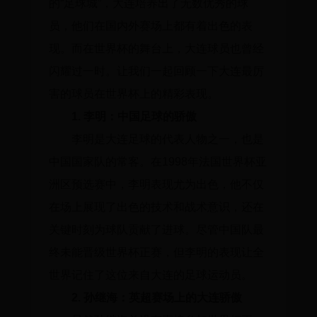
的“足球城”，大连培养出了无数优秀的球
员，他们在国内外赛场上都有着出色的表
现。而在世界杯的舞台上，大连球员也曾经
闪耀过一时。让我们一起回顾一下大连最厉
害的球员在世界杯上的精彩表现。
1. 李明：中国足球的骄傲
李明是大连足球的代表人物之一，也是
中国国家队的常客。在1998年法国世界杯亚
洲区预选赛中，李明表现尤为出色，他不仅
在场上展现了出色的技术和战术意识，还在
关键时刻为球队贡献了进球。尽管中国队最
终未能晋级世界杯正赛，但李明的表现让全
世界记住了这位来自大连的足球运动员。
2. 孙继海：英超赛场上的大连骄傲