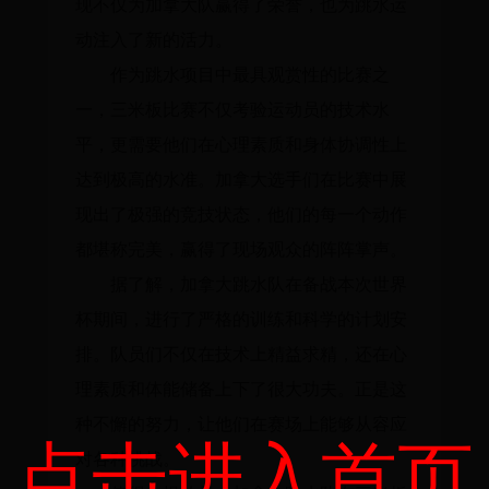
现不仅为加拿大队赢得了荣誉，也为跳水运
动注入了新的活力。
作为跳水项目中最具观赏性的比赛之
一，三米板比赛不仅考验运动员的技术水
平，更需要他们在心理素质和身体协调性上
达到极高的水准。加拿大选手们在比赛中展
现出了极强的竞技状态，他们的每一个动作
都堪称完美，赢得了现场观众的阵阵掌声。
据了解，加拿大跳水队在备战本次世界
杯期间，进行了严格的训练和科学的计划安
排。队员们不仅在技术上精益求精，还在心
理素质和体能储备上下了很大功夫。正是这
种不懈的努力，让他们在赛场上能够从容应
点击进入首页
对各种挑战。