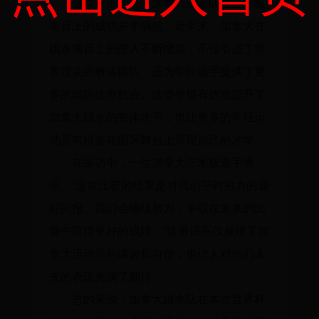
值得一提的是，加拿大跳水队在三米板
项目上的成功并非偶然。近年来，加拿大在
跳水项目上的投入不断增加，不仅引进了世
界顶尖的教练团队，还为年轻选手提供了更
多的国际比赛机会。这些举措有效地提升了
加拿大跳水的整体水平，也让更多的年轻运
动员有机会在国际舞台上展现自己的才华。
在采访中，一位加拿大三米板选手表
示：“这次比赛的结果是对我们平时努力的最
好回报。我们会继续努力，争取在未来的比
赛中取得更好的成绩。”这番话不仅展现了加
拿大运动员的谦逊和自信，也让人对他们未
来的表现充满了期待。
总的来说，加拿大跳水队在本次世界杯