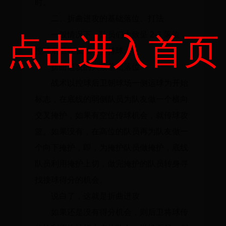
时。
二、折曲进攻的基础落位、打法
一般情况下，队员们大致呈 2-3 落位，
点击进入首页
控球后卫在弧顶一侧持球。
折曲进攻的大致基础落位
战术以控球后卫朝球场一侧运球为开始
标志，在底线的弱侧队员为队友做一个横向
交叉掩护，如果有空位传球机会，就传球攻
篮。如果没有，在高位的队员再为队友做一
个向下掩护，即，为掩护队员做掩护，底线
队员利用掩护上切，做完掩护的队员转身寻
找接球得分的机会。
说白了，这就是折曲进攻
如果还是没有得分机会，则后卫将球传