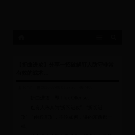
【折曲进攻】分享一招破解盯人防守非常
有效的战术…
admin
2026-07-08 03:27:20
7408
折曲进攻，即 Flex Offense。
也有人称其为“折区进攻”、“折切进
攻”、“伸缩进攻”，不论如何，讲的东西都一
样。