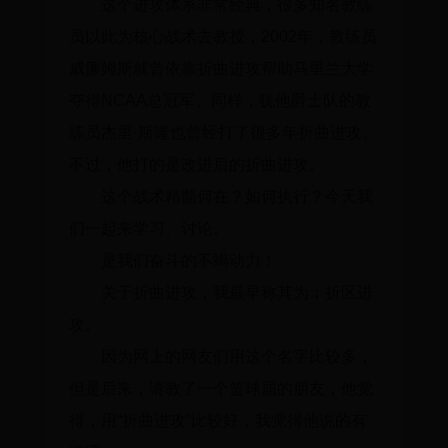
这个进攻体系非常经典，很多知名教练
员以此为核心战术去教授，2002年，教练员
威廉姆斯就曾依靠折曲进攻帮助马里兰大学
夺得NCAA总冠军。同样，犹他爵士队的教
练员杰里·斯隆也曾经打了很多年折曲进攻。
不过，他打的是改进后的折曲进攻。
这个战术精髓何在？如何执行？今天我
们一起来学习、讨论。
是我们奋斗的不竭动力！
关于折曲进攻，我最早称其为：折区进
攻。
因为网上的网友们用这个名字比较多，
但是后来，请教了一个篮球届的朋友，他觉
得，用“折曲进攻”比较好，我觉得他说的有