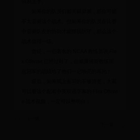
容易上手。
如果你的队员们都天赋异禀，那你可能
不太需要这个战术。但如果你的队员在比赛
中需要队友的协助才能摆脱防守，那么这个
战术值得一练。
曾经，一些著名的 NCAA 教练员说 Fle
x Offense 已经过时了，但威廉姆斯教练用
总冠军的战绩给了他们一记响亮的耳光！
最后，如果我上面写的不够清楚，大家
可以看这个配有中英双语字幕的 Flex Offens
e 战术视频，一定可以整明白：
上一篇
下一篇