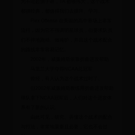
为不论起源于谁，TA 都很伟大，这个战术
都很经典，都值得我们去膜拜、学习。
Flex Offense 在美国的高中赛场上非常
流行，因为它不强调明星球员，但要求队员
们不停地跑动、做掩护，并且这个战术配合
的路线非常容易记忆。
2002年，威廉姆斯依靠折曲进攻帮助
马里兰大学夺得NCAA总冠军
曾经，有人认为这个战术过时了。
但2002年威廉姆斯教练用折曲进攻帮助
球队拿下NCAA冠军后，人们对这个进攻体
系有了新的认识。
由此可见，研究、弄懂这个战术的配合
与打法，非常地重要且必要，它也不会过