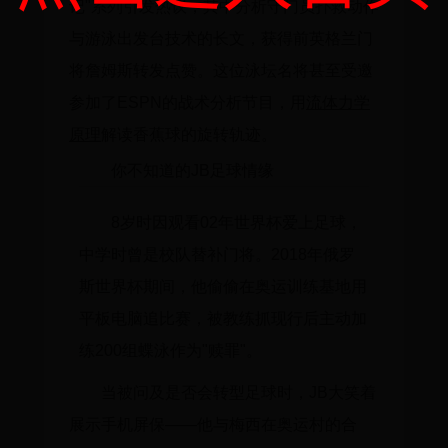
记"
系列引发热议，其中分析守门员扑救动作
与游泳出发台技术的长文，获得前英格兰门
将詹姆斯转发点赞。这位泳坛名将甚至受邀
参加了ESPN的战术分析节目，用
流体力学
原理
解读香蕉球的旋转轨迹。
你不知道的JB足球情缘
8岁时因观看02年世界杯爱上足球，
中学时曾是校队替补门将。2018年俄罗
斯世界杯期间，他偷偷在奥运训练基地用
平板电脑追比赛，被教练抓现行后主动加
练200组蝶泳作为"赎罪"。
当被问及是否会转型足球时，JB大笑着
展示手机屏保——他与梅西在奥运村的合