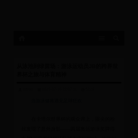
从泳池到绿茵场：游泳运动员JB的跨界世
界杯之旅与体育精神
admin
2025-07-10 22:07:11
5229
当游泳健将遇见足球狂欢
在卡塔尔世界杯的观众席上，眼尖的粉
丝发现了意外身影——两届奥运游泳奖牌得