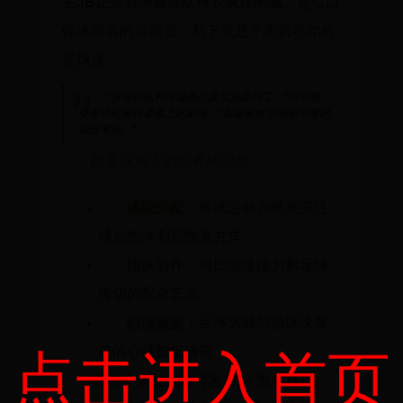
主
JB
正穿着阿根廷队球衣疯狂呐喊。这位以
蝶泳闻名的运动员，私下竟是个不折不扣的
足球迷。
"水感训练和球场跑位其实异曲同工，"JB在接
受采访时擦拭着脸上的彩绘，"都需要对空间和节奏的
极致掌控。"
跨界视角下的世界杯观察
体能分配
：游泳运动员特别关注
球员的冲刺后恢复方式
团队协作
：对比游泳接力和足球
传切的配合艺术
心理素质
：点球大战与游泳决赛
前的心跳数据研究
点击进入首页
JB在个人社交账号发布的
"世界杯日