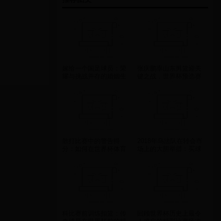
嫁给一个国足球员：荣
张庆鹏率山东男篮迎关
耀与挑战并存的婚姻生
键之战，世界杯预选赛
活
能否再创奇迹？
散打比赛中的警告得
2018年乌法队在转会市
分：如何在世界杯体育
场上的大胆举措：买球
赛事中把握关键时刻
员的策略与影响
科比赛前训练扣篮：传
回顾世界杯历史上最令