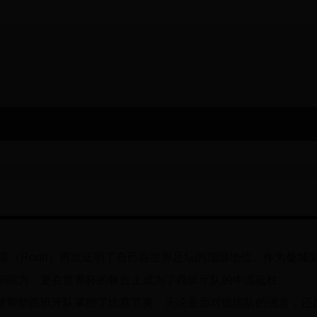
里（Rodri）再次证明了自己在世界足坛的顶级地位。作为曼城
织能力，更在世界杯的舞台上成为了西班牙队的中流砥柱。
球帮助西班牙队掌控了比赛节奏。无论是面对德国队的强攻，还