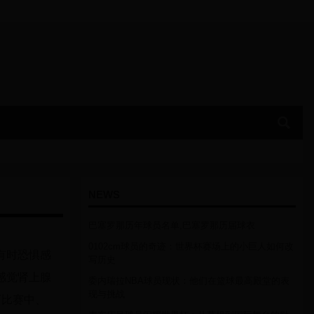
NEWS
巴塞罗那历年球员名单,巴塞罗那历届球衣
0102cm球员的奇迹：世界杯赛场上的小巨人如何改
有时恐惧感
写历史
感觉肾上腺
委内瑞拉NBA球员现状：他们在篮球最高殿堂的表
现与挑战
育比赛中、