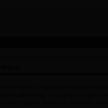
何影响大脑
开始颤抖，浑身发抖，并且难以从极度强烈的欣快感、幸福感和
典型的肾上腺素激增的感觉。你可能在哪些情况下感受到了这种
，让你感到不安全或害怕，甚至在过山车上看到自由落体、在体