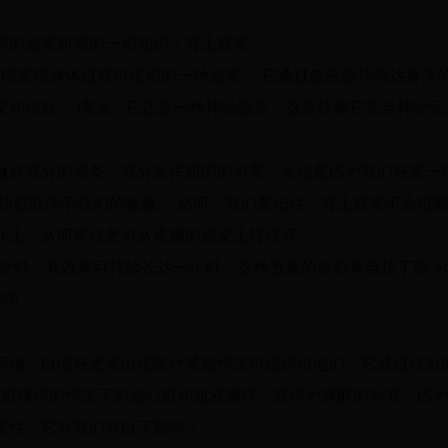
特的激素所需的一切知识：肾上腺素。
管理某些身体过程时使用的一种激素。 它通过血液循环到达身体
觉和活跃。 情况。它还是一种神经递质，这意味着它充当神经元
。
做好充分的准备，充分发挥肌肉的力量，无论是因为我们在某一
切都取决于我们的输赢。 然而，我们要记住，肾上腺素不会阻
斗上，从而将注意力从疼痛的感觉上转移开。
，其效果可持续长达一小时。这种激素的名称来自拉丁语“ad an
腺中。
药物，以便在患者出现医疗紧急情况时提供给他们。它通过注射
心脏骤停的情况下刺激心脏和血液循环，或作为麻醉的补充，因
要性，它对我们有以下影响：