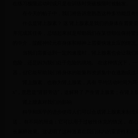
在练习极限运动时或只是在训练时突破极限时被触发。
在今天的帖子中，我们将告诉您熟悉这种多功能且奇
什么是肾上腺素？ 这 肾上腺素是我们的身体在需要
并完成其任务，总结起来就是帮助我们在某些部位保持警
的中介，提醒神经元在身体和精神上需要快速反应的情况
当我们需要达到一定的速度时，肾上腺素也会让我们
危险，还是因为我们处于危险的境地。 在这种情况下，一
器，但它能帮助我们将身体的能量和资源集中在逃跑或战
肾上腺素，也称为肾上腺素，具有 平均活动时间为两分钟
s”，意思是“肾脏旁边”，这解释了 产生肾上腺素；在肾上
肾上腺素对我们的影响
科学和医学的进步使得人们可以合成肾上腺素来制造
送， 有不同的用途；它可以用于过敏性休克的情况， 在
长麻醉效果。这证明了这种激素在我们体内的重要性和必