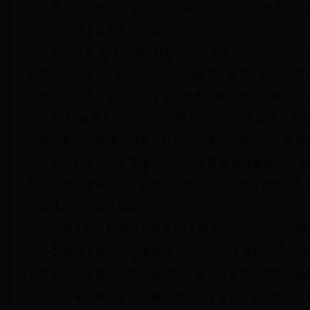
跳伞：毫无疑问，从飞机上跳出，让自己在虚空中下
的运动；肾上腺素激增的影响。
定点跳伞:这项运动是跳伞运动的近亲，但起点不同
简单地跳跃落地，或者穿上特殊的服装，像鸟一样在距离
最危险的极限运动。当然，肾上腺素的飙升是可以保证的
登山: 事实上，通过标记的路径上山并不意味着， 
以控制和不可预测，或者当你到达山顶时环顾四周，看到从
直升机滑雪：这项运动包括从放置在 就在赛道开始下
于，它存在跳跃过程中坠落的风险，以及坠落时遭受撞击的
导致体内释放肾上腺素。
蹦极：这可能是最能释放 肾上腺素。它的持续时间
走扁带：要练习这项运动，你需要坚持 将带子或松
去平衡。绳子越高，路径越危险，肾上腺素的激增就越强
另一项能够产生肾上腺素的活动（尽管程度较轻）是