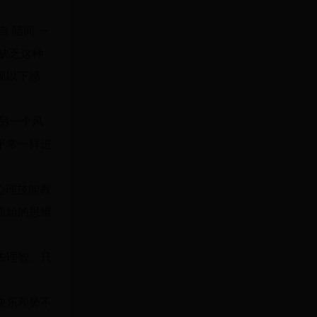
 陪同 一
缺乏这种
现以下感
的另一个风
平常一样进
名心理技能教
、原始的思维
去理智。只
快乐和势不