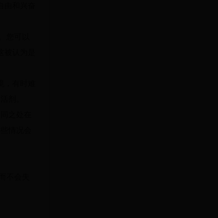
自由和兴奋
。您可以
这被认为是
境，有时难
激活剂。
不同之处在
这些情况会
而不会失