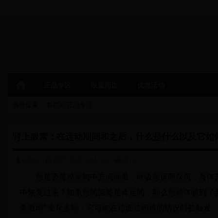
正品专区
限量周边
优惠活动
当前位置：
首页
>>
正品专区
肾上腺素：在运动期间和之后，什么是什么以及它如
admin
2025-09-09 14:41:03
2810
您是否曾感觉胸中充满能量，呼吸急促而深沉，身体
中恢复过来？如果您的回答是肯定的，那么您就体验到了
素激增“ 变化多端；它可能在你面临困难的情况时被触发