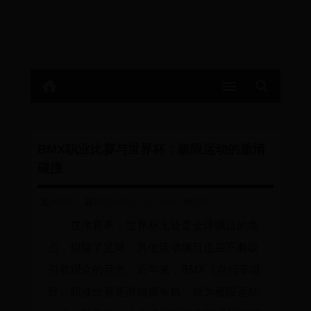
BMX职业比赛与世界杯：极限运动的激情
碰撞
admin
2025-05-17 02:15:34
2582
在体育界，世界杯无疑是全球瞩目的焦
点，但除了足球，其他运动项目也在不断吸
引着观众的目光。近年来，BMX（自行车越
野）职业比赛逐渐崭露头角，成为极限运动