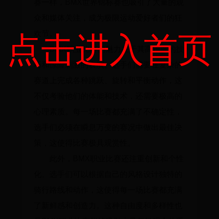
赛一样，BMX世界锦标赛也吸引了大量的观
众和媒体关注，成为极限运动爱好者们的狂
欢节。
点击进入首页
BMX职业比赛的魅力在于其高难度的技
巧和惊险刺激的表演。选手们需要在复杂的
赛道上完成各种跳跃、旋转和平衡动作，这
不仅考验他们的体能和技术，还需要极高的
心理素质。每一场比赛都充满了不确定性，
选手们必须在瞬息万变的赛况中做出最佳决
策，这使得比赛极具观赏性。
此外，BMX职业比赛还注重创新和个性
化。选手们可以根据自己的风格设计独特的
骑行路线和动作，这使得每一场比赛都充满
了新鲜感和创造力。这种自由度和多样性也