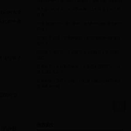
如何在FM中巧妙结束球员度假：策略与技巧全解析
冰岛队23号球员：在世界杯舞台上书写属于自己的
出众的大学
传奇
队比赛中表
巴姆·阿德巴约闪耀世界杯：从NBA到国际赛场的全
能战士
篮球比赛贡献：世界杯赛场上的篮球精神与跨项目
影响力
特劳雷兄弟对决：世界杯赛场上的血脉之争与战术
博弈
环境培养了
世界杯乒乓女单巅峰对决：中国选手强势夺冠，展
现全球乒乓实力
世界杯惊天黑幕？英格兰vs巴拿马疑似假球事件深
度调查与分析
应的“新
请输入搜索内容
推荐图文
们的身影。