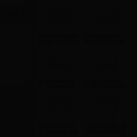
下一篇
科特迪瓦新星拉扎克闪
世界杯阿根廷能否出
耀世界杯：从非洲草原
线？深度分析球队现状
到世界舞台的传奇之路
与关键战局
林丹世锦赛赛时间确
「绿茵场上的另类风
定！羽坛传奇再战巅
景：那些戴眼镜踢世界
峰，球迷翘首以盼的精
杯的球员们」
彩对决
恒大中国球员年薪排
CBA赛场上的巨星：盘
名：揭秘中超豪门的薪
点那些在中国篮球联赛
酬体系与球员价值
中闪耀的知名球员