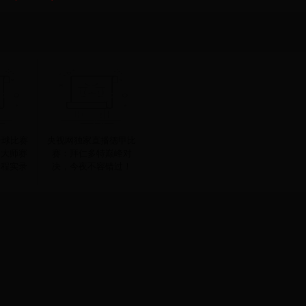
台球比赛
央视网独家直播德甲比
：大师赛
赛：拜仁多特巅峰对
全程实录
决，今夜不容错过！