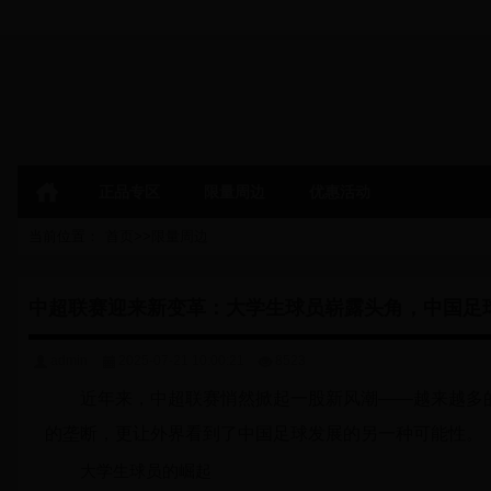
正品专区
限量周边
优惠活动
当前位置：
首页
>>
限量周边
中超联赛迎来新变革：大学生球员崭露头角，中国足
admin
2025-07-21 10:00:21
8523
近年来，中超联赛悄然掀起一股新风潮——越来越多
的垄断，更让外界看到了中国足球发展的另一种可能性。
大学生球员的崛起