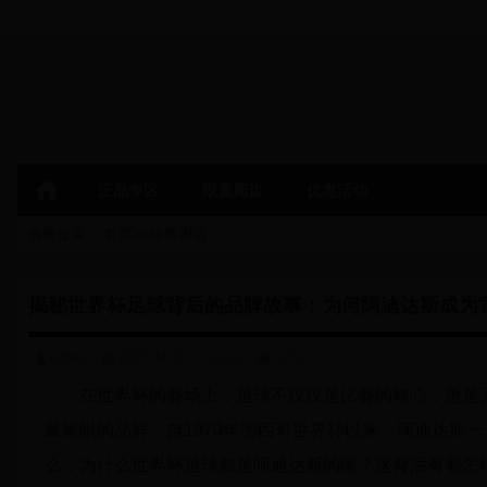
正品专区
限量周边
优惠活动
当前位置：
首页
>>
限量周边
揭秘世界杯足球背后的品牌故事：为何阿迪达斯成为
admin
2025-04-30 17:20:36
1250
在世界杯的赛场上，足球不仅仅是比赛的核心，更是无
最耀眼的品牌。自1970年墨西哥世界杯以来，阿迪达斯
么，为什么世界杯足球都是阿迪达斯的呢？这背后有着怎