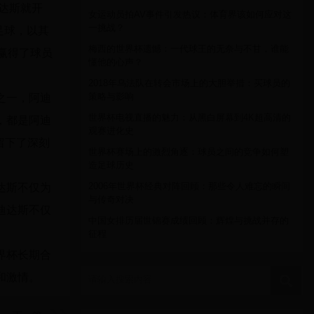
达斯就开
女运动员拍AV事件引发热议：体育界该如何应对这
一挑战？
足球，以其
梅西的世界杯遗憾：一代球王的无奈与不甘，谁能
赢得了球员
懂他的心声？
2018年乌法队在转会市场上的大胆举措：买球员的
策略与影响
之一，阿迪
世界杯电视直播的魅力：从黑白屏幕到4K超高清的
，都是阿迪
观赛进化史
上留下了深刻
世界杯赛场上的激烈角逐：球员之间的竞争如何塑
造足球历史
2006年世界杯经典对阵回顾：那些令人难忘的瞬间
达斯不仅为
与传奇对决
迪达斯不仅
中国女排历届世锦赛成绩回顾：辉煌与挑战并存的
征程
界杯长期合
和激情。
请输入搜索内容