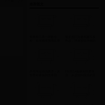
下一篇
推荐图文
世界杯三串一球数分
隆多脱臼比赛视频引发
析：如何精准预测比赛
热议，球迷纷纷为他的
进球数？
坚韧精神点赞
乒乓球运动员陈齐：从
FM2014低级别联赛球
世界杯赛场到世界冠
员：从虚拟到现实的足
军，他的励志故事
球奇迹