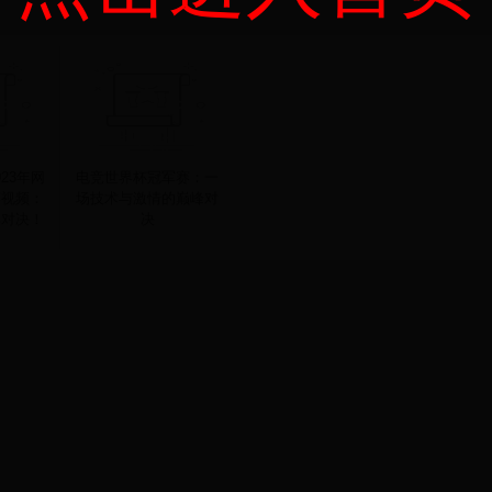
23年网
电竞世界杯冠军赛：一
赛视频：
场技术与激情的巅峰对
典对决！
决