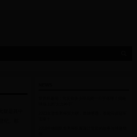
NEWS
世界杯趣闻：究竟有多少球员能一只手抓球？揭秘
球场上的“大力神手”
无疑是其中
2023女篮世界杯实力榜：群雄逐鹿，谁能问鼎冠军
宝座？
世纪。那
2018年德国队世界杯队服设计背后的故事与球迷情
怀