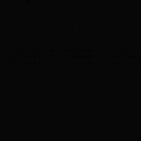
上一篇
漯河赛龙舟点燃体育激
世界杯赛场惊现罕见一
【精彩回顾】20
情：传承与创新的世界
幕：裁判将球踢出场
球双打完整比
杯新看点
外，球迷哗然
不容错过的经