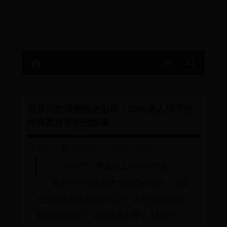
世界杯悲情瞬间全记录：30张催人泪下的
经典图片背后的故事
admin
2025-05-28 23:00:41
3878
那些年，绿茵场上的心碎时刻
世界杯不仅是激情与荣耀的舞台，更是
无数英雄泪洒赛场的见证。这些定格在镜头
里的悲情瞬间，往往比胜利更让人铭记。