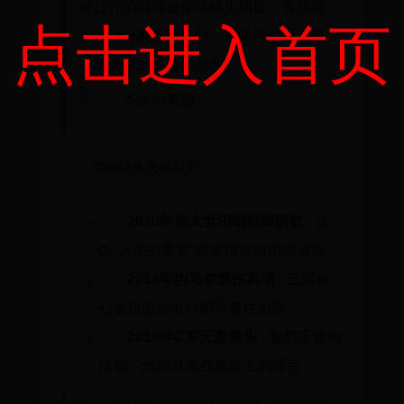
特拉齐的瞬间被全球镜头捕捉。当他与
点击进入首页
大力神杯擦肩而过时，摄像机拍到了更
衣室外掩面而泣的画面。
其他经典悲情时刻：
2010年郑大世泪唱朝鲜国歌
- 这
位"人民的鲁尼"在奏国歌时泪流满面
2014年内马尔重伤离场
- 巴西核
心被担架抬出时用手遮住泪眼
2018年C罗无奈摇头
- 葡萄牙被淘
汰后，他独自跪在草皮上的特写
"足球最动人的不是胜利时的欢呼，而是失败时