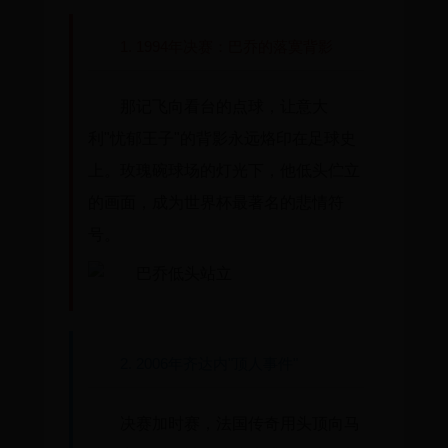
1. 1994年决赛：巴乔的落寞背影
那记飞向看台的点球，让意大
利"忧郁王子"的背影永远烙印在足球史
上。玫瑰碗球场的灯光下，他低头伫立
的画面，成为世界杯最著名的悲情符
号。
2. 2006年齐达内"顶人事件"
决赛加时赛，法国传奇用头顶向马