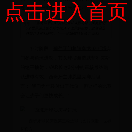
点击进入首页
现场西班牙球迷已开始庆祝胜利。
"当葡萄牙在87分钟仍以2:4落后时，莱奥那记3
5米世界波让整个球场陷入了诡异的寂静，这就是足
球最迷人的戏剧性。"——现场解说员马丁·泰勒
补时阶段，
葡萄牙门将迪奥戈·科斯塔
弃
门参与角球进攻，其头球摆渡造就菲利克斯
的绝平抽射，VAR长达3分钟的审核最终确
认进球有效。西班牙主帅恩里克赛后坦
言："我们为年轻付出了代价，但这样的比赛
会让孩子们更快成长。"
西班牙球员庆祝第三粒进球（图片来源：世界
杯官方）