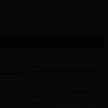
NEWS
体校怎么考，上体校需要什么条件
10号足球球星图片(10号足球球星图片大全)
埃及队世界杯征程回顾：从萨拉赫的遗憾到团队的
坚韧精神
科比传奇永存：从篮球比赛图片回顾黑曼巴的辉煌