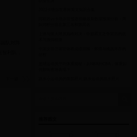
职业生涯
2022卡塔尔世界杯英文知识合集
阿联酋vs卡塔尔世预赛前瞻最新数据预测分析：两
队同积分排在第三名和第四名
上港与恒大球员巅峰对决：中超霸主之争背后的战
术与激情碰撞
德国队对阵
中国女排历届世锦赛成绩回顾：辉煌与挑战并存的
克智利队，
征程
篮球运动员平均体重揭秘：从NBA到CBA，体重如
何影响赛场表现？
跳水小运动员的腹肌照片,跳水运动员跳水照片
下一篇
请输入搜索内容
推荐图文