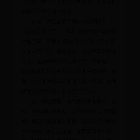
一现象引发了广泛的讨论和猜测，究竟是什
么原因导致了这一变化？
首先，我们需要了解什么是“开奖”。在
以往的足球比赛中，特别是像世界杯这样的
大型赛事，赛后的“开奖”通常指的是官方宣
布的比赛结果、最佳球员、进球数等数据的
公布。这些数据不仅是对比赛结果的总结，
也是球迷们讨论和回味比赛的重要依据。然
而，今年的世界杯却取消了这一环节，取而
代之的是更为简洁的比赛结果公告。
这一变化背后，有着多方面的原因。首
先，随着科技的发展，比赛数据的实时更新
和传播已经变得非常便捷。球迷们可以通过
各种渠道，如社交媒体、体育新闻网站等，