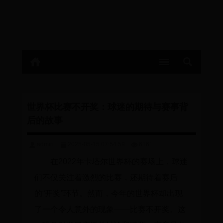
世界杯比赛不开奖：球迷的期待与赛事背
后的故事
admin
2025-05-15 07:54:59
6161
在2022年卡塔尔世界杯的赛场上，球迷
们不仅关注着激烈的比赛，还期待着赛后
的“开奖”环节。然而，今年的世界杯却出现
了一个令人意外的现象——比赛不开奖。这