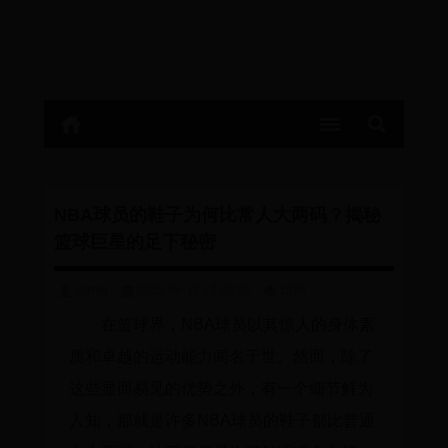
NBA球员的鞋子为何比常人大两码？揭秘
篮球巨星的足下秘密
admin
2025-06-17 12:29:30
1326
在篮球界，NBA球员以其惊人的身体素
质和卓越的运动能力闻名于世。然而，除了
这些显而易见的优势之外，有一个细节鲜为
人知，那就是许多NBA球员的鞋子都比普通