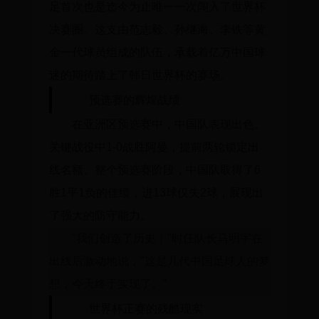
足首次也是迄今为止唯一一次闯入了世界杯
决赛圈。这支由范志毅、孙继海、李铁等黄
金一代球员组成的队伍，承载着亿万中国球
迷的期待踏上了韩日世界杯的赛场。
预选赛的辉煌战绩
在亚洲区预选赛中，中国队表现出色。
关键战役中1-0战胜阿曼，提前两轮锁定出
线名额。整个预选赛阶段，中国队取得了6
胜1平1负的佳绩，进13球仅失2球，展现出
了强大的防守能力。
"我们创造了历史！"时任队长马明宇在
出线后激动地说，"这是几代中国足球人的梦
想，今天终于实现了。"
世界杯正赛的残酷现实