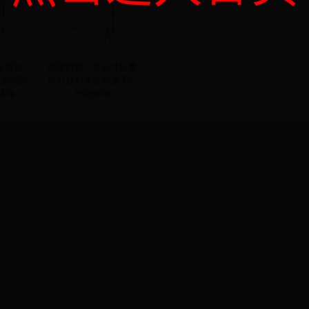
征程回
深度解析：复合弓比赛
的遗憾到
计分规则及其对选手心
精神
理的影响