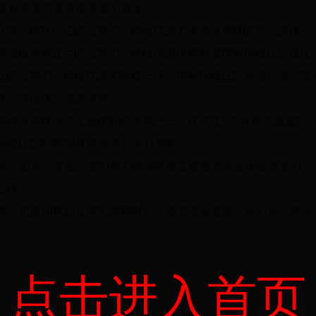
赛和决赛中都有着关键的表现。
对阵沙特阿拉伯的比赛中，梅西打进了本届世界杯的首个进球，
阵墨西哥和波兰的比赛中，梅西用进球和助攻帮助阿根廷队锁定
亚的比赛中，梅西打进了制胜一球，帮助阿根廷队晋级八强。随
球，带领球队挺进决赛。
称世界杯历史上最精彩的决赛之一，双方在120分钟内战成3-3
阿根廷队时隔36年再次捧起大力神杯。
符号。如今，这场比赛的精彩瞬间将通过重播再次呈现给球迷们。
回味。
巅峰，也是阿根廷足球的荣耀时刻。通过这场重播，我们可以再次
点击进入首页