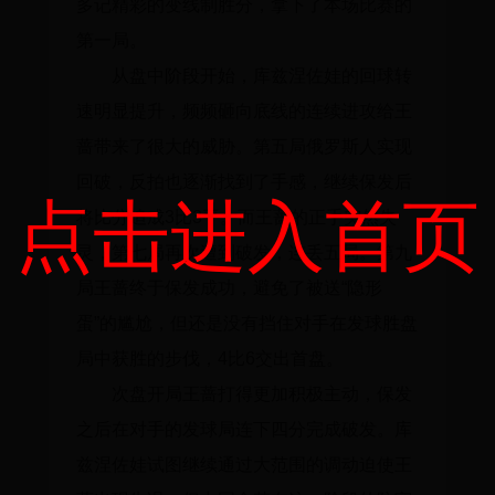
多记精彩的变线制胜分，拿下了本场比赛的
第一局。
从盘中阶段开始，库兹涅佐娃的回球转
速明显提升，频频砸向底线的连续进攻给王
蔷带来了很大的威胁。第五局俄罗斯人实现
回破，反拍也逐渐找到了手感，继续保发后
点击进入首页
将比分追成3比3平。而王蔷的正手突然失
灵，第七局再次遭到破发，连丢五局。第九
局王蔷终于保发成功，避免了被送“隐形
蛋”的尴尬，但还是没有挡住对手在发球胜盘
局中获胜的步伐，4比6交出首盘。
次盘开局王蔷打得更加积极主动，保发
之后在对手的发球局连下四分完成破发。库
兹涅佐娃试图继续通过大范围的调动迫使王