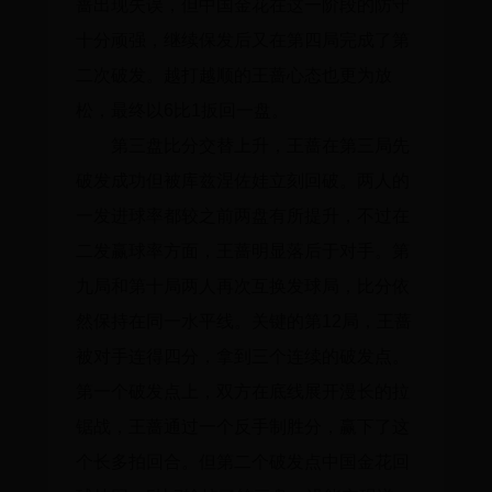
蔷出现失误，但中国金花在这一阶段的防守
十分顽强，继续保发后又在第四局完成了第
二次破发。越打越顺的王蔷心态也更为放
松，最终以6比1扳回一盘。
第三盘比分交替上升，王蔷在第三局先
破发成功但被库兹涅佐娃立刻回破。两人的
一发进球率都较之前两盘有所提升，不过在
二发赢球率方面，王蔷明显落后于对手。第
九局和第十局两人再次互换发球局，比分依
然保持在同一水平线。关键的第12局，王蔷
被对手连得四分，拿到三个连续的破发点。
第一个破发点上，双方在底线展开漫长的拉
锯战，王蔷通过一个反手制胜分，赢下了这
个长多拍回合。但第二个破发点中国金花回