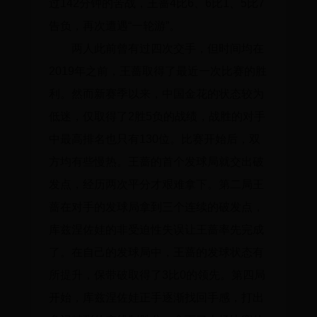
过142分钟的苦战，王蔷4比6、6比1、5比7
告负，再次遭遇“一轮游”。
两人此前曾有过四次交手，但时间均在
2019年之前，王蔷取得了最近一次比赛的胜
利。然而新赛季以来，中国金花的状态较为
低迷，仅取得了2胜5负的战绩，战胜的对手
中最高排名也只有130位。比赛开始后，双
方均有些慢热。王蔷的首个发球局就交出破
发点，经历两次平分才艰难拿下。第二局王
蔷在对手的发球局拿到三个连续的破发点，
库兹涅佐娃的非受迫性失误让王蔷率先完成
了。在自己的发球局中，王蔷的发球状态有
所提升，保带破取得了3比0的领先。第四局
开始，库兹涅佐娃正手逐渐找回手感，打出