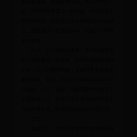
术层面来看，两队都展现出了各自独到之
处，但同时也暴露了一些问题。特别是对于
防守端来说，无论是在定位球还是快攻处理
上，都需要进一步加强训练，以减少失误带
来的损失。
此外，从心理层面来看，本场比赛对于
两支球队都是一种考验。能够在逆境中保持
冷静，并及时调整策略，是赢得未来赛事的
重要因素。因此，加强心理素质训练同样不
可或缺。此外，这样一场精彩赛事也吸引了
大量媒体关注，为俱乐部及其赞助商带来了
良好的曝光度，有望促进他们的发展壮大。
总结：
总体而言，本轮法甲联赛中的卡昂与南