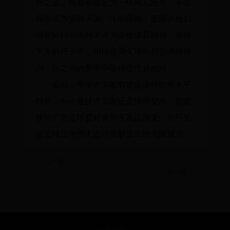
特之战，将会被铭记为一段难忘经历。不仅
因为双方坚持不懈、斗志昂扬，更因为他们
用实际行动诠释了何为竞技体育精神。在接
下来的日子里，相信这两支球队都会继续努
力，在之后的赛事中取得更优异成绩。
最后，希望未来能有更多这样的高水平
对抗，不论是技术层面还是情感交流，都能
够给广大足球爱好者带来真正享受，共同见
证足球这项伟大运动所散发出的无限魅力！
上一篇
下一篇