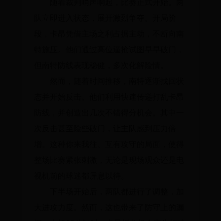
随着裁判哨声响起，比赛正式开始。两
队立即进入状态，展开激烈争夺。开局阶
段，卡昂凭借主场之利占据主动，不断向南
特施压。他们通过高位逼抢试图早早破门，
但南特防线表现稳健，多次化解险情。
然而，随着时间推移，南特逐渐找回状
态并开始反击。他们利用快速传递打乱卡昂
防线，并创造出几次不错得分机会。其中一
次反击甚至险些破门，让主队感到压力倍
增。这种你来我往、互有攻守的局面，使得
整场比赛紧张刺激，无论是现场观众还是电
视机前的球迷都屏息以待。
下半场开始后，两队都进行了调整，加
大进攻力度。然而，这也带来了防守上的漏