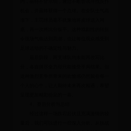
内，南特不甘示弱，通过不断尝试寻找反扑
机会，并最终获得一个点球。在全队士气高
涨下，主罚球员毫不犹豫地将皮球送入网
底，再一次将比分扳平。这种戏剧性的转折
令现场气氛达到高潮，也让每位观众感受到
足球运动的不确定性与魅力。
最后阶段，两支球队均未能再改写比
分，各自拼尽全力却只能接受平局结果。但
这种激烈竞争所带来的欢愉感仍然留在每一
个人的心中，让人期待未来再次相遇，希望
呈现更加精彩纷呈的一幕。
4、赛后分析与总结
经过这样一场跌宕起伏且充满激情的较
量后，我们可以进行一些深入分析。从技战