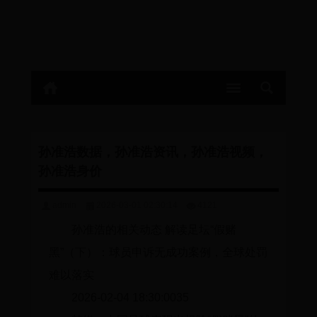
孙准浩数据，孙准浩资讯，孙准浩视频，
孙准浩身价
admin
2026-03-01 02:30:14
4121
孙准浩的相关动态 解读足坛“假赌
黑”（下）：球员申诉无成功案例，全球处罚
难以落实
2026-02-04 18:30:0035