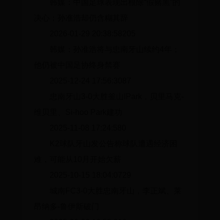
韩媒：中国足球表现出根除“假赌黑”的
决心；孙准浩却仍含糊其辞
2026-01-29 20:38:58205
韩媒：孙准浩将与忠南牙山续约4年；
他仍被中国足协终身禁赛
2025-12-24 17:56:3087
忠南牙山3-0大胜釜山IPark，贝里马克-
维贝里、Si-hoo Park建功
2025-11-08 17:24:580
K2球队牙山发公告称球队遭遇经济困
难，可能从10月开始欠薪
2025-10-15 18:04:0729
城南FC3-0大胜忠南牙山，李正斌、莱
昂纳多-鲁伊斯破门