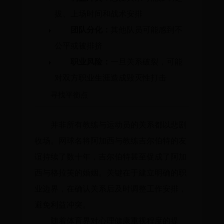
拔、上场时间和战术安排
团队分化：
其他队员可能感到不
公平或被排挤
职业风险：
一旦关系破裂，可能
对双方职业生涯造成毁灭性打击
寻找平衡点
并非所有教练与运动员的关系都以悲剧
收场。网球名将阿加西与教练吉尔伯特的友
谊持续了数十年，吉尔伯特甚至促成了阿加
西与格拉芙的婚姻。关键在于建立明确的职
业边界，在确认关系后及时调整工作安排，
避免利益冲突。
随着体育界对心理健康重视程度的提