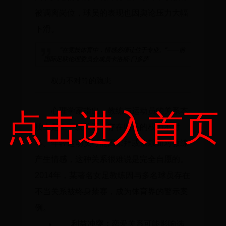
被调离岗位，球员的表现也因舆论压力大幅
下滑。
"在竞技体育中，情感必须让位于专业。"——前
国际足联伦理委员会成员卡洛斯·门多萨
权力不对等的隐患
心理学家指出，教练与运动员的关系本
点击进入首页
质上是上下级关系，存在明显的权力不对
等。年轻运动员可能因崇拜或依赖而对教练
产生情感，这种关系很难说是完全自愿的。
2014年，某著名女足教练因与多名球员存在
不当关系被终身禁赛，成为体育界的警示案
例。
利益冲突：
恋爱关系可能影响选