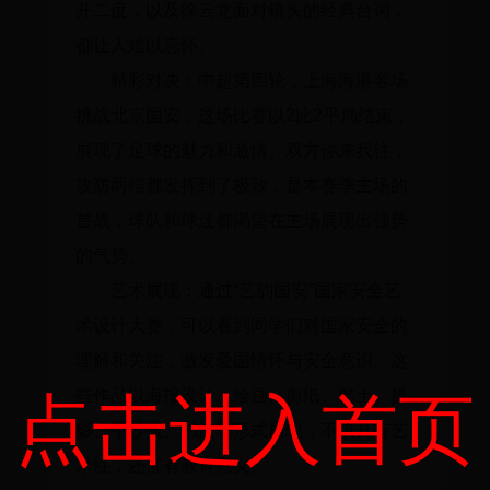
开二度，以及徐云龙面对镜头的经典台词，
都让人难以忘怀。
精彩对决：中超第四轮，上海海港客场
挑战北京国安，这场比赛以2比2平局结束，
展现了足球的魅力和激情。双方你来我往，
攻防两端都发挥到了极致，是本赛季主场的
首战，球队和球迷都渴望在主场展现出强势
的气势。
艺术展现：通过“艺韵国安”国家安全艺
术设计大赛，可以看到同学们对国家安全的
理解和关注，激发爱国情怀与安全意识。这
些作品以海报设计、绘画、剪纸、黏土、摄
点击进入首页
影、手抄报、书法等形式展现，不仅具有艺
术性，还富有教育意义。