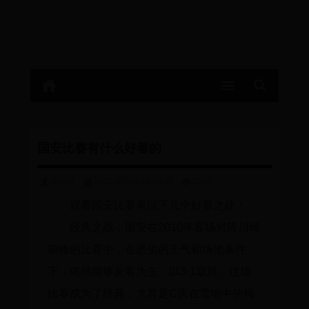
国安比赛有什么好看的
admin
2025-10-16 18:40:39
3246
观看国安比赛有以下几个好看之处：
经典之战：国安在2010年客场对阵川崎
前锋的比赛中，在恶劣的天气和场地条件
下，依然能够反客为主，以3-1取胜。这场
比赛成为了经典，尤其是C庆在雪地中的梅