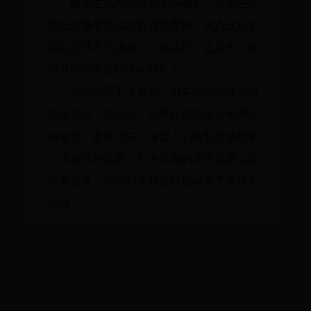
随着主裁判的终场哨声响起，英格兰队
凭借这场平局成功晋级世界杯。贝克汉姆的
这粒进球不仅拯救了英格兰队，也成为了他
职业生涯中最经典的时刻之一。
这场比赛不仅展现了贝克汉姆的技术与
领袖气质，也体现了足球比赛的不可预测性
与魅力。多年过去，每当人们提起这场希腊
与英格兰的比赛，贝克汉姆的名字总是会被
反复提及，他的那两粒进球也成为了永恒的
经典。
上一篇
下一篇