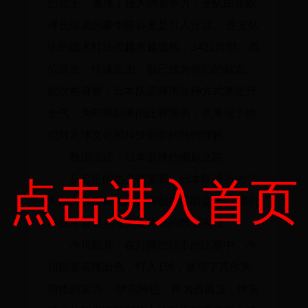
巴拉圭，展现了强大的竞争力，全队由旅欧
球员组成的豪华阵容更是引人注目。 这支队
伍的战术打法也越来越成熟，3421阵型、高
位逼抢、快速反击，都已成为他们的标志。
此次热身赛，日本队选择用这种方式来提升
士气，为即将到来的比赛预热，也展现了他
们对足球文化和科技创新的独特理解。
数据说话：日本足球的崛起之路
从最近的热身赛来看，日本队球员的个
点击进入首页
人能力和整体战术素养都在不断提升。 我们
不妨来看看几位关键球员的数据表现：
小川航基：在对阵巴拉圭的比赛中，小
川航基表现出色，打入1球，展现了其作为
前锋的实力。 伊东纯也：作为边前卫，伊东