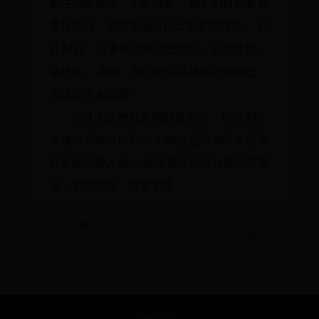
都在积极探索，不断创新。 他们的目标是世
界杯夺冠，这需要他们付出更多的努力。 10
月14日，日本队将迎战巴西队，这无疑是一
场硬仗。 届时，他们能否延续良好的状态，
为球迷带来惊喜？
你认为这种创新的助威方式，对日本队
备战世界杯有何影响？ 谁会是日本队在世界
杯上的关键人物？ 欢迎在评论区分享你的看
法！返回搜狐，查看更多
上一篇
下一篇