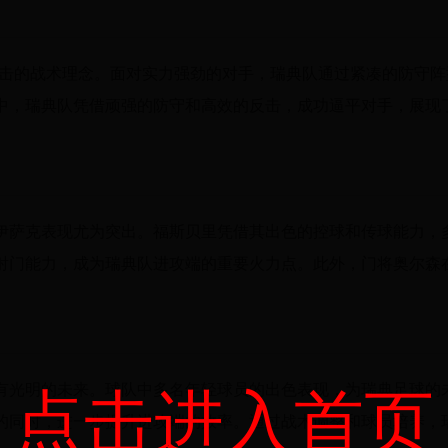
反击的战术理念。面对实力强劲的对手，瑞典队通过紧凑的防守阵
中，瑞典队凭借顽强的防守和高效的反击，成功逼平对手，展现
伊萨克表现尤为突出。福斯贝里凭借其出色的控球和传球能力，
射门能力，成为瑞典队进攻端的重要火力点。此外，门将奥尔森
有光明的未来。球队中多名年轻球员的出色表现，为瑞典足球的
点击进入首页
的同时，进一步提升进攻端的效率。通过战术调整和球员培养，