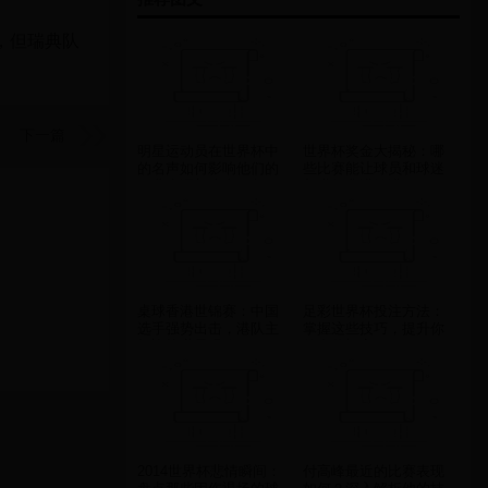
，但瑞典队
下一篇
明星运动员在世界杯中
世界杯奖金大揭秘：哪
的名声如何影响他们的
些比赛能让球员和球迷
职业生涯与公众形象
都赚得盆满钵满？
桌球香港世锦赛：中国
足彩世界杯投注方法：
选手强势出击，港队主
掌握这些技巧，提升你
场迎战世界强敌
的中奖概率
2014世界杯悲情瞬间：
付高峰最近的比赛表现