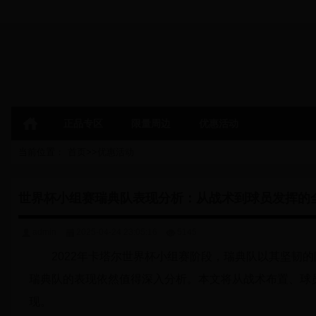
正品专区
限量周边
优惠活动
当前位置：
首页
>>
优惠活动
世界杯小组赛瑞典队表现分析：从战术到球员发挥的
admin
2025-04-24 23:05:16
5145
2022年卡塔尔世界杯小组赛阶段，瑞典队以其坚韧
瑞典队的表现依然值得深入分析。本文将从战术布置、球
现。