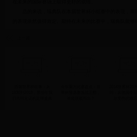
在未来的国际赛场上取得更好的成绩。
总的来说，瑞典队在本届世界杯小组赛中的表现，展
的表现依然值得肯定。期待在未来的比赛中，瑞典队能够
上一篇
历届世界杯往事：从
今年重大比赛盘点：世
2014世界杯2
1930到2018，那些年我
界杯预选赛激战正酣，
间：从德国夺
们共同见证的足球盛典
谁能脱颖而出？
尔受伤的难