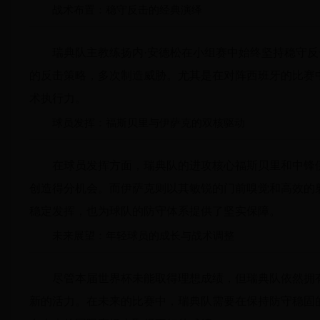
战术布置：稳守反击的经典演绎
瑞典队主教练扬内·安德松在小组赛中始终坚持稳守
的反击策略，多次制造威胁。尤其是在对阵西班牙的比赛
术执行力。
球员发挥：福斯贝里与伊萨克的双核驱动
在球员发挥方面，瑞典队的进攻核心福斯贝里和中锋
创造得分机会。而伊萨克则以其敏锐的门前嗅觉和高效的
稳定发挥，也为球队的防守体系提供了坚实保障。
未来展望：年轻球员的成长与战术调整
尽管本届世界杯未能取得理想成绩，但瑞典队依然拥
新的活力。在未来的比赛中，瑞典队需要在保持防守稳固