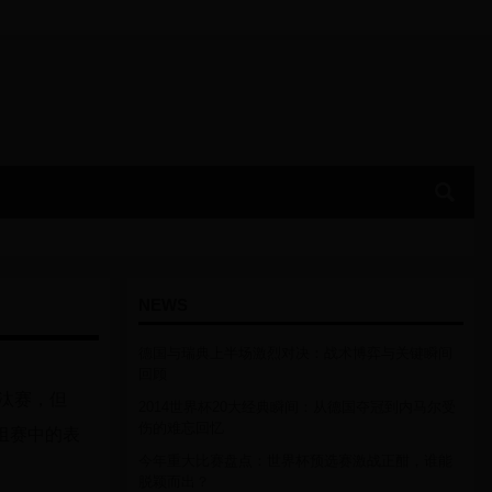
NEWS
德国与瑞典上半场激烈对决：战术博弈与关键瞬间
回顾
汰赛，但
2014世界杯20大经典瞬间：从德国夺冠到内马尔受
伤的难忘回忆
组赛中的表
今年重大比赛盘点：世界杯预选赛激战正酣，谁能
脱颖而出？