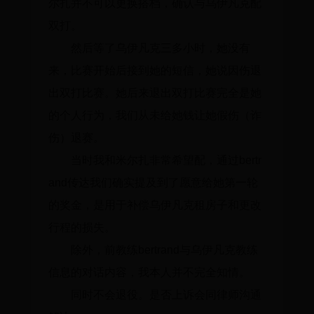
尔扎并不可以更换搭档，确认与乌伊凡克配
双打。
然后等了乌伊凡克三多小时，她没有
来，比赛开始后接到她的短信，她说因伤退
出双打比赛。她后来退出双打比赛完全是她
的个人行为，我们从未给她钱让她假伤（诈
伤）退赛。
当时我和米尔扎非常希望配，通过bertr
and传达我们确实提及到了愿意给她第一轮
的奖金，是用于补偿乌伊凡克租房子和更改
行程的损失。
除外，前教练bertrand与乌伊凡克教练
信息的对话内容，我本人并不完全知情。
同时不会退役。是否上诉会同律师沟通