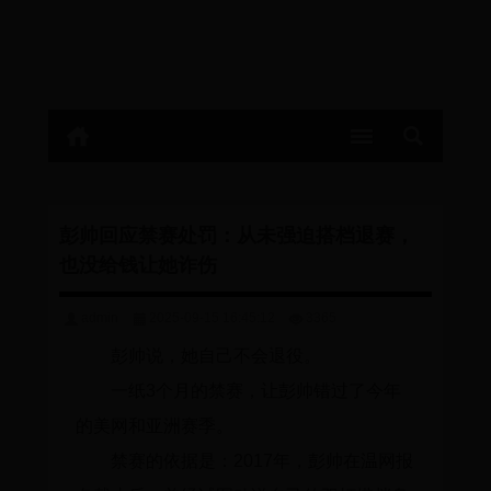
彭帅回应禁赛处罚：从未强迫搭档退赛，
也没给钱让她诈伤
admin
2025-09-15 16:45:12
3365
彭帅说，她自己不会退役。
一纸3个月的禁赛，让彭帅错过了今年
的美网和亚洲赛季。
禁赛的依据是：2017年，彭帅在温网报