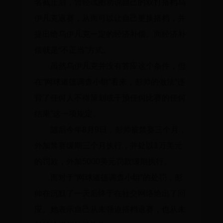
名截止后，曾经试图劝说自己的双打搭档乌
伊凡克退赛，从而可以让自己更换搭档，并
提出给乌伊凡克一定的经济补偿。而经济补
偿就是“不正当”方式。
虽然乌伊凡克并没有答应这个条件，但
在“网球道德调查小组”看来，彭帅的做法“违
背了任何人不得策划或干预任何比赛的任何
结果”这一项规定。
随后今年8月9日，彭帅被禁赛三个月，
外加禁赛缓期三个月执行，并处以1万美元
的罚款，外加5000美元罚款缓期执行。
而对于“网球道德调查小组”的处罚，彭
帅在沉默了一天后终于在社交网络给出了回
应。她表示自己从未强迫搭档退赛，也从未