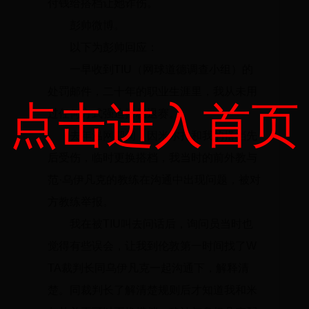
付钱给搭档让她诈伤。
彭帅微博。
以下为彭帅回应：
一早收到TIU（网球道德调查小组）的
处罚邮件，二十年的职业生涯里，我从未用
点击进入首页
过任何方式强迫搭档退赛。
去年温网期间，因米尔扎和我的搭档先
后受伤，临时更换搭档，我当时的前外教与
范·乌伊凡克的教练在沟通中出现问题，被对
方教练举报。
我在被TIU叫去问话后，询问员当时也
觉得有些误会，让我到伦敦第一时间找了W
TA裁判长同乌伊凡克一起沟通下，解释清
楚。同裁判长了解清楚规则后才知道我和米