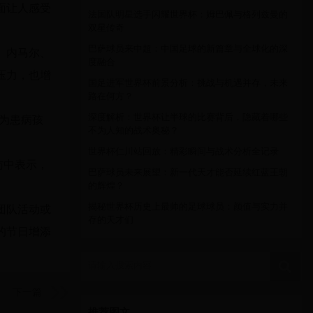
面让人感受
法国队明星选手闪耀世界杯：姆巴佩与格列兹曼的
双星传奇
巴萨球员来中超：中国足球的新篇章与全球化的深
。内马尔、
度融合
压力，也增
国足进军世界杯前景分析：挑战与机遇并存，未来
路在何方？
深度解析：世界杯让半球的比赛背后，隐藏着哪些
为患病孩
不为人知的战术奥秘？
世界杯仁川站回放：精彩瞬间与战术分析全记录
访中表示，
巴萨球员未来展望：新一代天才能否延续红蓝王朝
的辉煌？
揭秘世界杯历史上最帅的足球球员：颜值与实力并
团队活动或
存的天才们
的节日增添
请输入搜索内容
下一篇
推荐图文