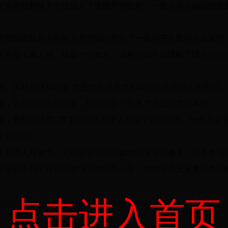
安东内拉和孩子们也加入了这场节日狂欢，一家人其乐融融的画
巴西国家队在去年的万圣节期间举办了一场别开生面的化妆派对
角色或卡通人物，场面十分欢乐。这种活动不仅缓解了球员们的
来。英格兰球星哈里·凯恩曾在万圣节期间前往当地的儿童医院，
色，还与他们互动玩耍，给这些孩子带来了难忘的节日体验。
如，葡萄牙球星C罗更倾向于与家人共度宁静的时光。他曾在采
家庭时刻。
多面的人格魅力。无论是通过社交媒体分享节日趣事，还是参与
球迷们看到了球员们赛场之外的另一面，也为这个充满魔幻色彩
点击进入首页