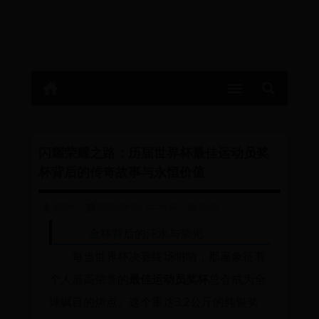
闪耀荣耀之路：历届世界杯最佳运动员奖
杯背后的传奇故事与永恒价值
admin
2025-06-03 15:56:42
3589
金杯背后的汗水与荣光
每当世界杯决赛终场哨响，那座象征着
个人最高荣誉的
最佳运动员奖杯
总会成为全
球瞩目的焦点。这个重达3.2公斤的纯银奖