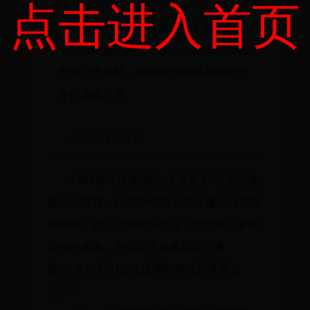
点击进入首页
每届奖杯都会在底座刻上当届冠军
球队全体成员指纹，这个传统始于2002
年韩日世界杯。2014年德国队的指纹至
今仍清晰可见。
争议与传奇并存
1986年马拉多纳的"上帝之手"让他与奖
杯失之交臂，而2006年齐达内头撞马特拉齐
的瞬间，也让这座奖杯见证了足球史上最戏
剧性的夜晚。评委会主席佩雷拉曾透
露："有时我们会在投票时争论到凌晨三
点。"