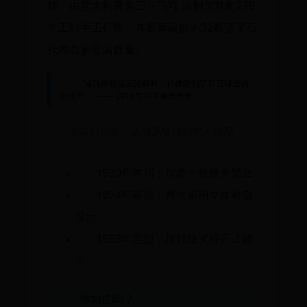
杯，由意大利著名工匠马可·波利尼耗时278
个工时手工打造，其底座镶嵌的32颗蓝宝石
代表着参赛国数量。
"当我捧起这座奖杯时，仿佛听到了百万球迷的
欢呼声。" —— 2018年得主莫德里奇
奖杯进化史：从简易奖牌到艺术珍品
1930年首届
：仅是一枚镀金奖章
1974年革新
：首次采用立体雕塑
设计
1998年定型
：现代版奖杯正式确
立
你知道吗？