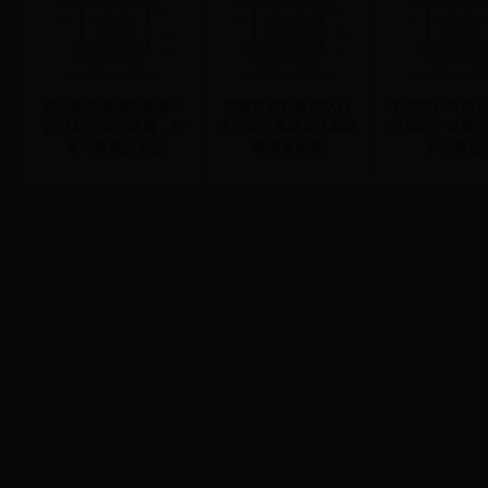
西汉姆伦敦碗世锦赛：
揭秘世界杯各球队打
中国男乒乓球
足球与激情的碰撞，传
法：战术风格与比赛策
名揭晓：谁将
奇与荣耀的见证
略深度解析
乒坛风云