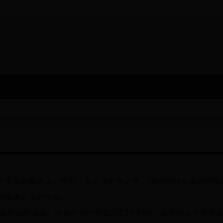
卡塔尔的赛场上。然而，在足球世界之外，NBA的转会市场同样
和媒体关注的焦点。
是热议的话题。哈登的合同将在2023年到期，虽然他在本赛季