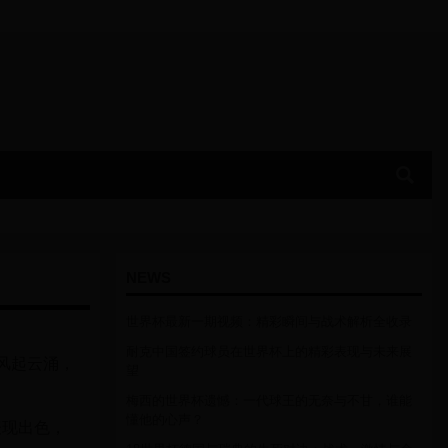
NEWS
世界杯最新一期视频：精彩瞬间与战术解析全收录
耐克中国签约球员在世界杯上的精彩表现与未来展
风起云涌，
望
梅西的世界杯遗憾：一代球王的无奈与不甘，谁能
懂他的心声？
表现出色，