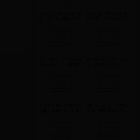
掘金队1号球员闪耀世界
皇马二队日本球员闪耀
杯：从NBA到国际赛场
世界杯：潜力新星助力
的华丽转身
日本足球走向世界
Rami球员：从世界杯黑
世界杯赛场惊现罕见一
马到传奇之路，他的故
幕：裁判将球踢出场
事激励无数球迷
外，球迷哗然
世界杯与世锦赛的深度
领队是运动员：世界杯
解析：赛事性质、历史
赛场上的双重角色与团
与影响力的全面对比
队凝聚力