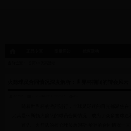
正品专区
限量周边
优惠活动
当前位置：
首页
>>
优惠活动
火箭球员合同情况深度解析：世界杯期间的转会风云
admin
2025-04-28 02:23:37
4963
随着世界杯的激烈进行，全球足球迷的目光都聚焦在
尤其是休斯顿火箭队的球员合同情况，成为了众多篮球迷
首先，火箭队的核心球员詹姆斯·哈登的合同情况一直