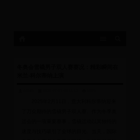
冬奥会雪橇男子双人赛赛况：精彩瞬间在
米兰-科尔蒂纳上演
admin
2026-07-07 00:11:12
1895
2025年2月11日，意大利科尔蒂纳迎来
了万众期待的雪橇男子双人赛。作为冬季奥
运会的一项重要赛事，雪橇运动以其独特的
速度与技巧吸引了全球的目光。当天，国际