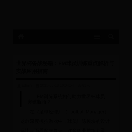
世界杯备战秘籍：FM球员训练重点解析与
实战应用指南
admin
2025-05-13 10:04:54
8170
FM训练系统如何助力世界杯球员
突破瓶颈？
在《足球经理》（Football Manager）
这款深度模拟游戏中，球员训练模块的设计
远比表面看起来复杂。许多职业教练都承