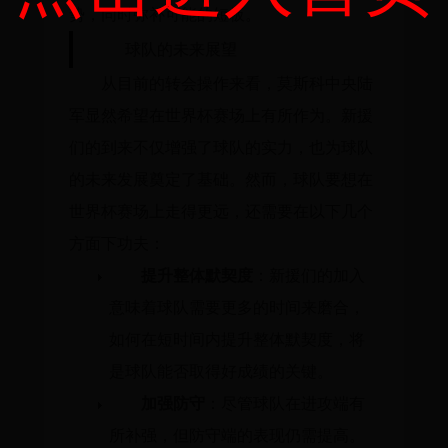
势，同时弥补可能的短板。
球队的未来展望
从目前的转会操作来看，莫斯科中央陆
军显然希望在世界杯赛场上有所作为。新援
们的到来不仅增强了球队的实力，也为球队
的未来发展奠定了基础。然而，球队要想在
世界杯赛场上走得更远，还需要在以下几个
方面下功夫：
提升整体默契度
：新援们的加入
意味着球队需要更多的时间来磨合，
如何在短时间内提升整体默契度，将
是球队能否取得好成绩的关键。
加强防守
：尽管球队在进攻端有
所补强，但防守端的表现仍需提高。