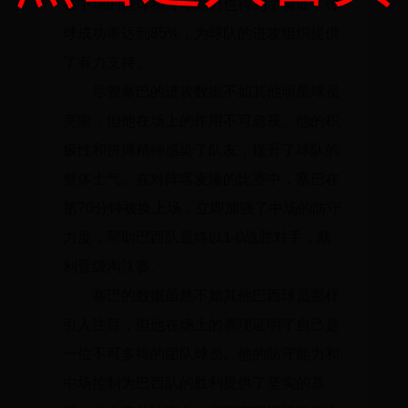
在中场的控球和传球能力也得到了验证，传
球成功率达到85%，为球队的进攻组织提供
了有力支持。
尽管塞巴的进攻数据不如其他明星球员
亮眼，但他在场上的作用不可忽视。他的积
极性和拼搏精神感染了队友，提升了球队的
整体士气。在对阵喀麦隆的比赛中，塞巴在
第70分钟被换上场，立即加强了中场的防守
力度，帮助巴西队最终以1-0战胜对手，顺
利晋级淘汰赛。
塞巴的数据虽然不如其他巴西球员那样
引人注目，但他在场上的表现证明了自己是
一位不可多得的团队球员。他的防守能力和
中场控制为巴西队的胜利提供了坚实的基