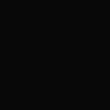
战视频回
足球员奥斯卡：从巴西
巅峰对决
天才到中超传奇的蜕变
间
之路