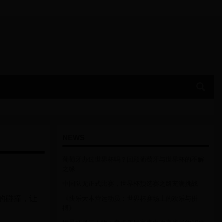
NEWS
葡萄牙办过世界杯吗？回顾葡萄牙与世界杯的不解
之缘
中国队无正式比赛，世界杯预选赛之路充满挑战
的碰撞，让
《快乐大本营运动员：世界杯赛场上的欢乐与拼
搏》