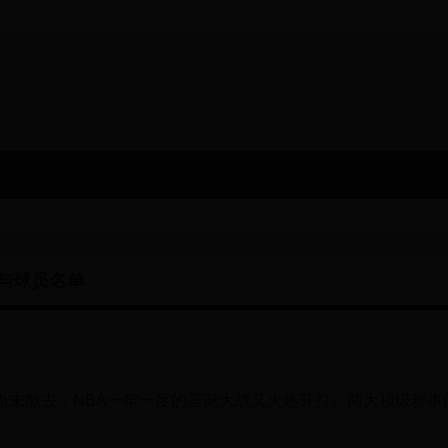
与球员名单
尚未散去，NBA一年一度的圣诞大战又火热开打。两大顶级赛事