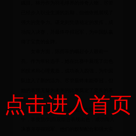
瞩目。林丹作为羽毛球界的传奇人物，尽管
已经步入职业生涯的后期，但他依然展现了
强大的竞争力。谌龙则凭借稳定的发挥，成
功闯入决赛，并最终夺得冠军，为中国队赢
得了宝贵的金牌。
女单方面，陈雨菲的崛起令人眼前一
亮。作为年轻选手，她在比赛中展现了出色
的技术和心理素质，成功杀入四强，为中国
队注入了新的活力。尽管最终未能夺冠，但
她的表现无疑为未来的比赛奠定了坚实的基
点击进入首页
础。
双打项目同样精彩纷呈。在男双比赛
中，李俊慧/刘雨辰组合表现出色，成功闯入
决赛并夺得冠军。他们的默契配合和强大实