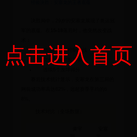
经验决胜：安塞龙的王者底蕴
决胜局中，29岁的安塞龙展现了奥运冠
军的底蕴。在
15-18
落后时，他突然改变战
术：
点击进入首页
增加高远球控制底线
突然变速打乱节奏
连续6个发球得分
赛后技术统计显示，安塞龙在第三局的
网前成功率高达
82%
，远超赛季平均的
6
8%
。
技术对比（全场数据）
黄宇
安塞
翔
龙