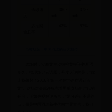
杀球速
386k
378k
度
m/h
m/h
多拍回
43%
57%
合胜率
虽败犹荣：中国羽球的薪火相传
离场时，安塞龙主动拥抱黄宇翔并耳语
良久。据现场记者透露，丹麦人说的是："
你
让我想起了2016年第一次在世锦赛遇到谌
龙
"。这场对决或许标志着男单赛场新时代的
开启，正如央视解说所言："两分差距不是终
点，而是中国羽球新生代向世界宣告：我们