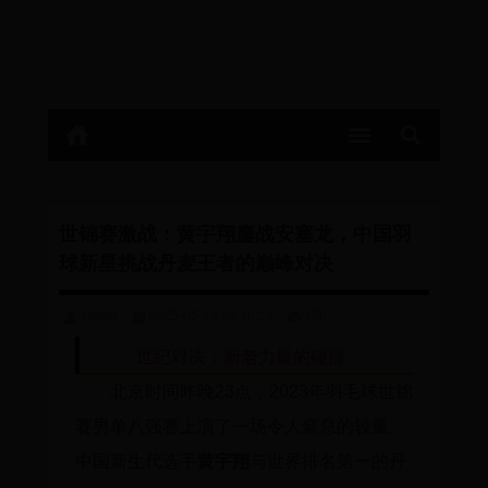
世锦赛激战：黄宇翔鏖战安塞龙，中国羽
球新星挑战丹麦王者的巅峰对决
admin
2025-05-19 08:46:24
858
世纪对决：新老力量的碰撞
北京时间昨晚23点，2023年羽毛球世锦
赛男单八强赛上演了一场令人窒息的较量。
中国新生代选手
黄宇翔
与世界排名第一的丹