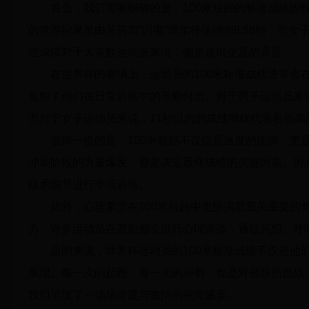
首先，我们需要明确的是，100米短跑的标准成绩因性
的世界纪录是由牙买加“闪电”博尔特保持的9.58秒，而女
些成绩对于大多数运动员来说，都是难以企及的高度。
在世界杯的赛场上，运动员的100米标准成绩通常会
反映了他们在日常训练中的辛勤付出。对于男子运动员来
而对于女子运动员来说，11秒以内的成绩同样代表着极高
值得一提的是，100米短跑不仅仅是速度的比拼，
冲刺阶段的力量爆发，都是决定最终成绩的关键因素。因
技术细节进行专项训练。
此外，心理素质在100米短跑中也扮演着至关重要
力。许多运动员在赛前都会进行心理调适，通过冥想、呼
总的来说，世界杯运动员的100米标准成绩不仅是
展现。每一次的起跑、每一次的冲刺，都是对极限的挑战
我们呈现了一场场速度与激情的视觉盛宴。