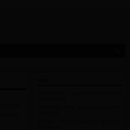
NEWS
FM16比赛真实补丁：让你的足球经理游戏体验更贴
近现实世界杯赛事
田径项目中
罗斯公牛经典比赛录像：重温德里克·罗斯的巅峰时
刻与职业生涯
员的100
世界杯舞台上的璀璨星光与默默奉献：球星与普通
球员的双重奏