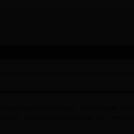
量
径赛场上的速度与激情同样令人瞩目。尤其是100米短跑，作为
是对爆发力、反应速度和心理素质的全面考验。那么，世界杯运动