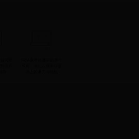
动员闪耀
NBA夏季联赛中的矮个
场到世界
球员：他们在世界杯赛
转身
场上的潜力与挑战