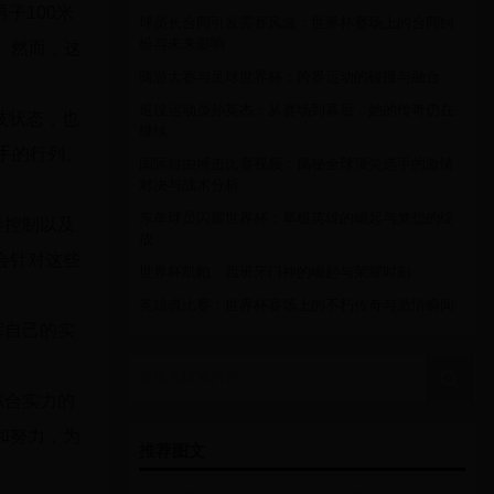
子100米
球员长合同引发罢赛风波：世界杯赛场上的合同纠
纷与未来影响
秒。然而，这
骑游大赛与足球世界杯：跨界运动的碰撞与融合
退役运动员孙英杰：从赛场到幕后，她的传奇仍在
技状态，也
继续
手的行列。
国际自由搏击比赛视频：揭秘全球顶尖选手的激情
对决与战术分析
东单球员闪耀世界杯：草根英雄的崛起与梦想的绽
奏控制以及
放
会针对这些
世界杯凯帕：西班牙门神的崛起与荣耀时刻
英雄魂比赛：世界杯赛场上的不朽传奇与激情瞬间
挥自己的实
请输入搜索内容
综合实力的
和努力，为
推荐图文