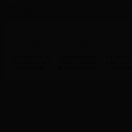
上一篇
上海击剑静安比赛：剑
2018男排世锦赛预赛激
世界女网球运
客们的巅峰对决与体育
烈开战：亚洲劲旅突
世界杯：从球
精神的完美诠释
围，欧洲豪强强势晋级
舞台的华丽