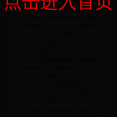
点击进入首页
这些球员的默默奉献，成就了球队的整体实
力。在训练场上，他们与球星一起挥汗如
雨；在比赛中，他们同样全力以赴，为球队
的胜利贡献自己的一份力量。这些普通球员
的存在，不仅让球队的阵容更加均衡，也使
得比赛更加激烈和精彩。
在世界杯的舞台上，每一位球员都值得
尊重。无论是星光熠熠的球星，还是勤勤恳
恳的普通球员，他们都在用自己的方式书写
着属于自己的足球篇章。每一滴汗水，每一
个瞬间，都是对足球最真挚的热爱。正是这
种热爱，让世界杯成为了一项全球瞩目的体
育盛事，也让无数球迷为之疯狂。
让我们在享受比赛的同时，也向每一位