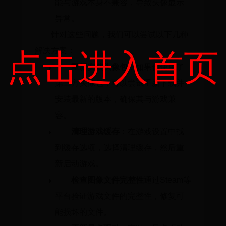
能与游戏本身不兼容，导致头像显示
异常。
针对这些问题，我们可以尝试以下几种
解决方案：
点击进入首页
重新安装头像包
：如果你使用了
第三方头像包，可以尝试重新下载并
安装最新的版本，确保其与游戏兼
容。
清理游戏缓存
：在游戏设置中找
到缓存选项，选择清理缓存，然后重
新启动游戏。
检查图像文件完整性
通过Steam等
平台验证游戏文件的完整性，修复可
能损坏的文件。