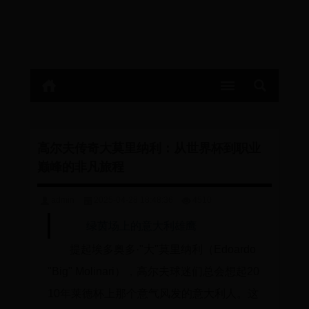
高尔夫传奇大莫里纳利：从世界杯到职业
巅峰的非凡旅程
admin
2025-04-28 18:48:36
4510
绿茵场上的意大利雄鹰
提起埃多奥多·"大"莫里纳利（Edoardo
"Big" Molinari），高尔夫球迷们总会想起20
10年莱德杯上那个意气风发的意大利人。这