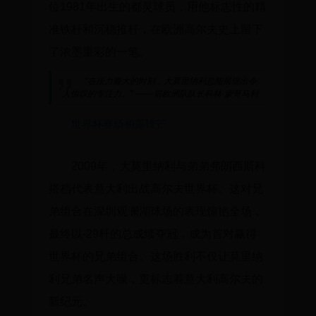
位1981年出生的都灵球员，用他标志性的精
准铁杆和沉稳推杆，在欧洲高尔夫史上留下
了浓墨重彩的一笔。
"在压力最大的时刻，大莫里纳利总能展现出令
人惊叹的专注力。" —— 前欧洲队队长科林·蒙哥马利
世界杯赛场初露锋芒
2009年，大莫里纳利与弟弟弗朗西斯科
搭档代表意大利出战高尔夫世界杯。这对兄
弟组合在深圳观澜湖球场的表现惊艳全场，
最终以-29杆的总成绩夺冠，成为首对赢得
世界杯的兄弟组合。这场胜利不仅让莫里纳
利兄弟名声大噪，更标志着意大利高尔夫的
新纪元。