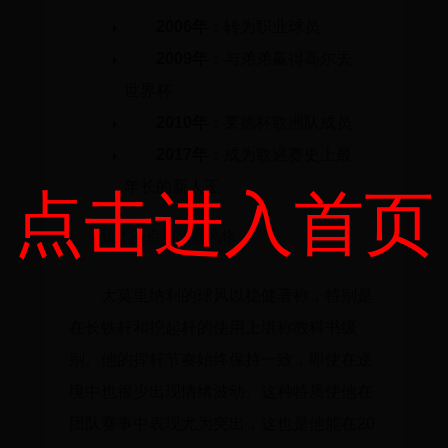
2006年
：转为职业球员
2009年
：与弟弟赢得高尔夫
世界杯
2010年
：莱德杯欧洲队成员
2017年
：成为欧巡赛史上最
年长的新人王
点击进入首页
技术特点与比赛风格
大莫里纳利的球风以稳健著称，特别是
在长铁杆和挖起杆的使用上堪称教科书级
别。他的挥杆节奏始终保持一致，即使在逆
境中也很少出现情绪波动。这种特质使他在
团队赛事中表现尤为突出，这也是他能在20