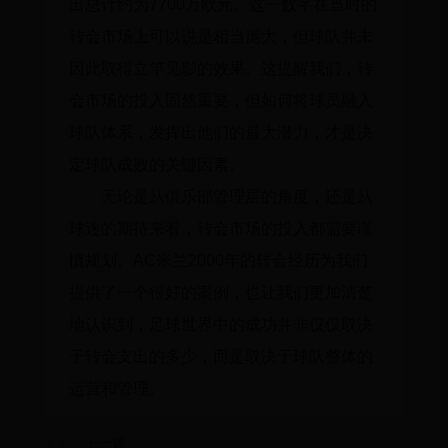
出总计约为7700万欧元。这一数字在当时的
转会市场上可以说是相当庞大，但球队并未
因此取得立竿见影的效果。这提醒我们，转
会市场的投入固然重要，但如何将球员融入
球队体系，发挥出他们的最大潜力，才是决
定球队成败的关键因素。
无论是从俱乐部管理层的角度，还是从
球迷的期待来看，转会市场的投入都需要谨
慎规划。AC米兰2000年的转会经历为我们
提供了一个很好的案例，也让我们更加清楚
地认识到，足球世界中的成功并非仅仅取决
于转会支出的多少，而是取决于球队整体的
运营和管理。
上一篇