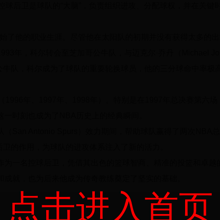
控球后卫是球队的“大脑”，负责组织进攻、分配球权，并在关键
，开始了他的职业生涯。尽管他在太阳队的初期并没有获得太多的
年，科尔转会至芝加哥公牛队，与迈克尔·乔丹（Michael Jor
作战。在公牛队，科尔成为了球队的重要轮换球员，他的三分球命中率极
996年、1997年、1998年）。特别是在1997年总决赛第六
这一时刻也成为了NBA历史上的经典瞬间。
n Antonio Spurs）效力期间，帮助球队赢得了两次NBA总
球后卫的作用，为球队的进攻体系注入了新的活力。
作为一名控球后卫，凭借其出色的篮球智商、精准的投篮和卓越
和成就，也为后来他成为传奇教练奠定了坚实的基础。
点击进入首页