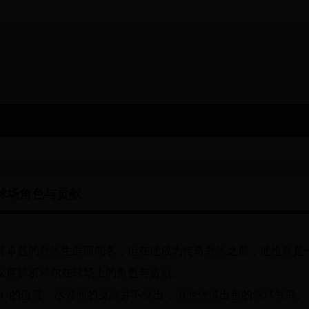
球场角色与贡献
rr）以其卓越的教练生涯而闻名，但在他成为传奇教练之前，他也曾
深度解析科尔在球场上的角色与贡献。
uard）的位置。尽管他的身高并不突出，但他凭借出色的篮球智商