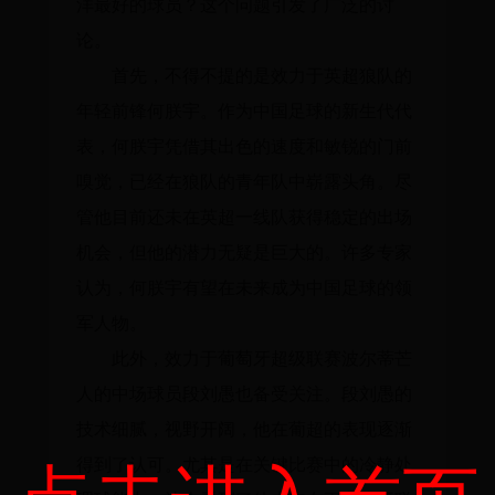
洋最好的球员？这个问题引发了广泛的讨
论。
首先，不得不提的是效力于英超狼队的
年轻前锋何朕宇。作为中国足球的新生代代
表，何朕宇凭借其出色的速度和敏锐的门前
嗅觉，已经在狼队的青年队中崭露头角。尽
管他目前还未在英超一线队获得稳定的出场
机会，但他的潜力无疑是巨大的。许多专家
认为，何朕宇有望在未来成为中国足球的领
军人物。
此外，效力于葡萄牙超级联赛波尔蒂芒
人的中场球员段刘愚也备受关注。段刘愚的
技术细腻，视野开阔，他在葡超的表现逐渐
得到了认可。尤其是在关键比赛中的冷静处