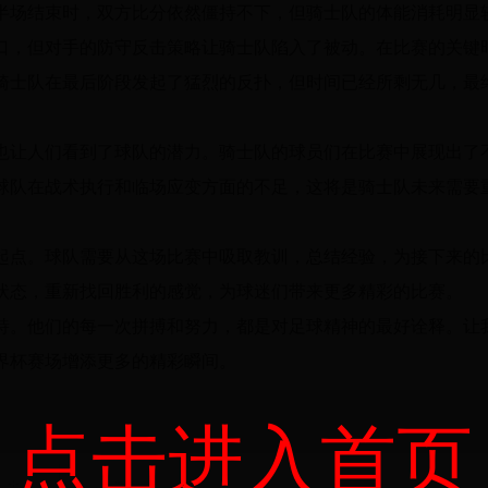
半场结束时，双方比分依然僵持不下，但骑士队的体能消耗明显
口，但对手的防守反击策略让骑士队陷入了被动。在比赛的关键
骑士队在最后阶段发起了猛烈的反扑，但时间已经所剩无几，最
也让人们看到了球队的潜力。骑士队的球员们在比赛中展现出了
球队在战术执行和临场应变方面的不足，这将是骑士队未来需要
起点。球队需要从这场比赛中吸取教训，总结经验，为接下来的
状态，重新找回胜利的感觉，为球迷们带来更多精彩的比赛。
持。他们的每一次拼搏和努力，都是对足球精神的最好诠释。让
界杯赛场增添更多的精彩瞬间。
点击进入首页