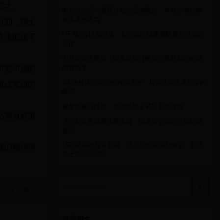
较大。
南京世锦赛中国双打组合强势崛起，年轻小将搭档
老将再创辉煌
时刻，骑士
FIFAOnly球员升级：如何通过精准策略提升球员能
终未能扳平
力值
中超国安比赛表：国安队如何备战世界杯期间的国
内联赛？
不屈不挠的
200米蛙泳运动员的辉煌历程：从训练到世界冠军的
重点改进的
蜕变
秘鲁的豪门球员：在绿茵场上书写不朽传奇
比赛做好更
漯河赛龙舟点燃体育激情：传承与创新的世界杯新
看点
1978年阿根廷世界杯：东道主的荣耀与争议，足球
我们期待骑
史上的永恒记忆
请输入搜索内容
下一篇
推荐图文