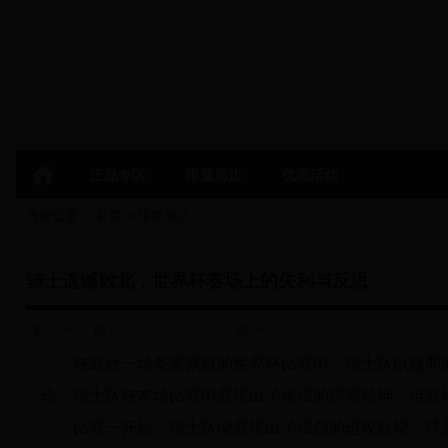
正品专区
限量周边
优惠活动
当前位置：
首页
>>
限量周边
骑士遗憾败北，世界杯赛场上的失利与反思
admin
2025-05-06 12:45:02
6445
在最近一场备受瞩目的世界杯比赛中，骑士队以微弱
论。骑士队在本场比赛中展现出了顽强的拼搏精神，但最
比赛一开始，骑士队便展现出了强烈的进攻欲望，球