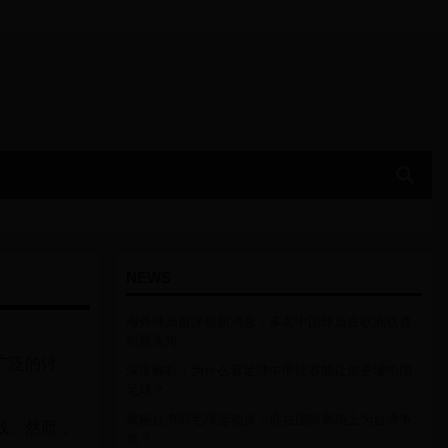
NEWS
海外球员留洋最新消息：多名中国球员在欧洲联赛
崭露头角
广泛的讨
深度解析：为什么看足球中甲比赛能让你更懂中国
足球？
揭秘台湾羽毛球运动员：谁在国际赛场上为台湾争
线。然而，
光？