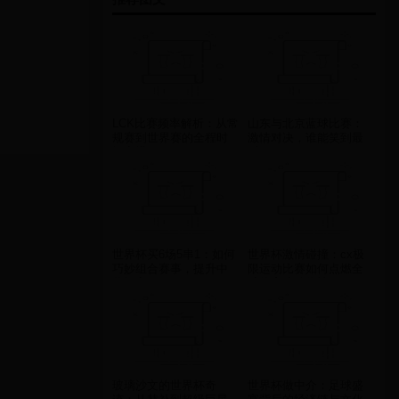
LCK比赛频率解析：从常
山东与北京蓝球比赛：
规赛到世界赛的全程时
激情对决，谁能笑到最
间安排
后？
世界杯买6场5串1：如何
世界杯激情碰撞：cx极
巧妙组合赛事，提升中
限运动比赛如何点燃全
奖概率？
球体育迷的热情？
玻璃沙文的世界杯奇
世界杯做中介：足球盛