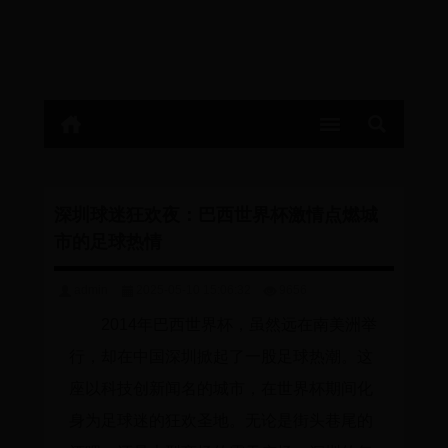
深圳球迷狂欢夜：巴西世界杯激情点燃城
市的足球热情
admin
2025-05-10 15:06:32
9656
2014年巴西世界杯，虽然远在南美洲举
行，却在中国深圳掀起了一股足球热潮。这
座以科技创新闻名的城市，在世界杯期间化
身为足球迷的狂欢圣地。无论是街头巷尾的