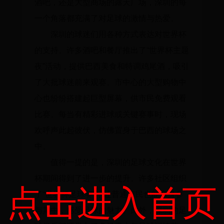
酒吧，还是大型商场的露天广场，深圳的每
一个角落都充满了对足球的激情与热爱。
深圳的球迷们用各种方式表达对世界杯
的支持。许多酒吧和餐厅推出了“世界杯主题
夜”活动，提供巴西美食和特调鸡尾酒，吸引
了大批球迷前来观赛。市中心的大型购物中
心也纷纷搭建起巨型屏幕，供市民免费观看
比赛。每当有精彩进球或关键赛事时，现场
欢呼声此起彼伏，仿佛置身于巴西的球场之
中。
值得一提的是，深圳的足球文化在世界
杯期间得到了进一步的提升。许多社区组织
点击进入首页
了“世界杯足球赛”，让普通市民也能亲身参
与其中，感受足球的魅力。此外，深圳的足