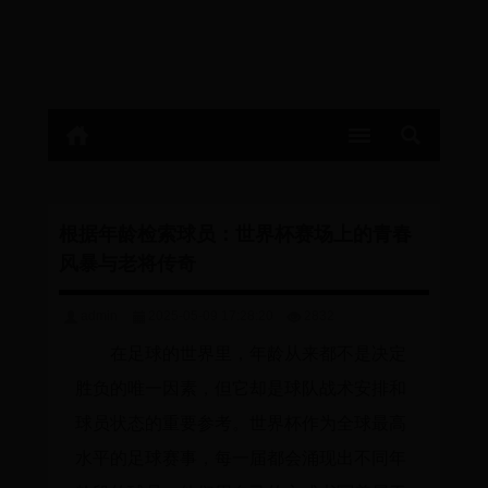
根据年龄检索球员：世界杯赛场上的青春
风暴与老将传奇
admin
2025-05-09 17:28:20
2832
在足球的世界里，年龄从来都不是决定
胜负的唯一因素，但它却是球队战术安排和
球员状态的重要参考。世界杯作为全球最高
水平的足球赛事，每一届都会涌现出不同年