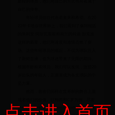
龄段的球员，他们用自己的方式书写着属于
自己的传奇。
年轻球员往往代表着未来和希望。在20
22年卡塔尔世界杯上，我们看到了像阿根廷
的朱利安·阿尔瓦雷斯和荷兰的科迪·加克波
这样的新星，他们用速度和激情点燃了赛
场。这些年轻球员的崛起，不仅为球队注入
了新鲜血液，也为球迷带来了无限的期待。
根据年龄检索球员，我们可以发现，这些20
岁出头的年轻人，正逐渐成为各支球队的中
坚力量。
然而，老将们同样在世界杯的舞台上展
现着他们的价值。以梅西和C罗为例，尽管
点击进入首页
他们已经不再年轻，但他们的经验和技艺依